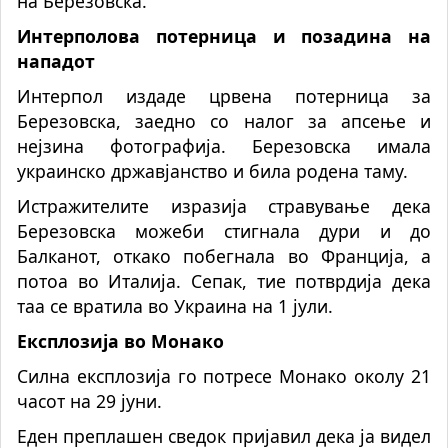
на Березовска.
Интерполова потерница и позадина на
нападот
Интерпол издаде црвена потерница за
Березовска, заедно со налог за апсење и
нејзина фотографија. Березовска имала
украинско државјанство и била родена таму.
Истражителите изразија стравување дека
Березовска можеби стигнала дури и до
Балканот, откако побегнала во Франција, а
потоа во Италија. Сепак, тие потврдија дека
таа се вратила во Украина на 1 јули.
Експлозија во Монако
Силна експлозија го потресе Монако околу 21
часот на 29 јуни.
Еден преплашен сведок пријавил дека ја видел