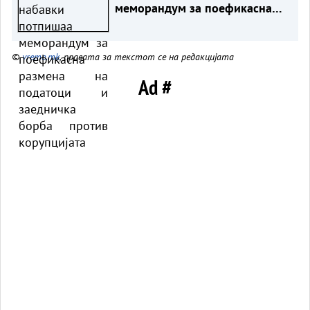
меморандум за поефикасна
размена на податоци и
заедничка борба против
©
vreme.mk
, правата за текстот се на редакцијата
корупцијата
Ad #