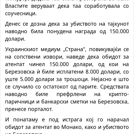
Властите веруваат дека таа соработувала со
соучесници.
Денес се дозна дека за убиството на тајкунот
наводно била понудена награда од 150.000
долари.
Украинскиот медиум „Страна“, повикувајќи се
на сопствени извори, наведе дека обидот за
атентат чинел 150.000 долари, од кои на
Березовска ѝ биле исплатени 8.000 долари, со
уште 5.000 долари за трошоци. Нејасно е што
се случило со остатокот од парите. Средствата
наводно биле префрлени на крипто-
паричници и банкарски сметки на Березовска,
пренесе порталот.
И понатаму е под истрага кој го нарачал
обидот за атентат во Монако, како и убиството