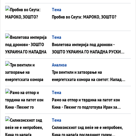
Германија до Црното Море...
Tема
Пробив во Сеута: МАРОКО, ЗОШТО?
Tема
Виолетова империја под дронови -
ЗОШТО УКРАИНА ГО НАПАДНА РУСКИОТ
WILDBERRIES
Aнализа
Три вентили и затворање на
енергетската комора на светот: Нападот
во Суец најавува глобален енергетски
Tема
инфаркт?
Рамо на отпор и тврдина на патот кон
Кина - Пекинг го подготвува Иран за
американска копнена инвазија
Tема
Силиконскиот ѕид веќе не е непробоен,
Кина го напаѓа последниот голем