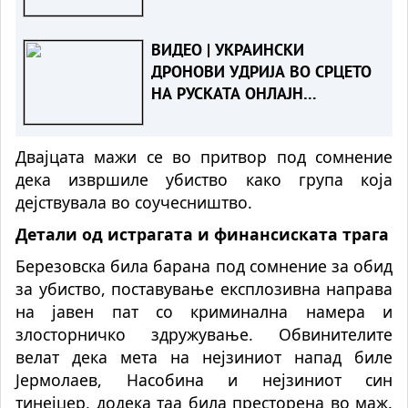
СЕКОЕ НИВНО ОРУЖЈЕ
ВИДЕО | УКРАИНСКИ
ДРОНОВИ УДРИЈА ВО СРЦЕТО
НА РУСКАТА ОНЛАЈН
ТРГОВИЈА - Погодена „руската
Амазон“, милионски загуби за
Двајцата мажи се во притвор под сомнение
Вајлдберис“
дека извршиле убиство како група која
дејствувала во соучесништво.
Детали од истрагата и финансиската трага
Березовска била барана под сомнение за обид
за убиство, поставување експлозивна направа
на јавен пат со криминална намера и
злосторничко здружување. Обвинителите
велат дека мета на нејзиниот напад биле
Јермолаев, Насобина и нејзиниот син
тинејџер, додека таа била пре
сторена
во маж.