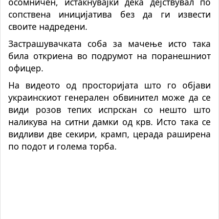
осомничен, истакнувајќи дека дејствувал по
сопствена иницијатива без да ги извести
своите надредени.
Застрашувачката соба за мачење исто така
била откриена во подрумот на поранешниот
офицер.
На видеото од просторијата што го објави
украинскиот генерален обвинител може да се
види розов тепих испрскан со нешто што
наликува на ситни дамки од крв. Исто така се
видливи две секири, крамп, церада раширена
по подот и голема торба.