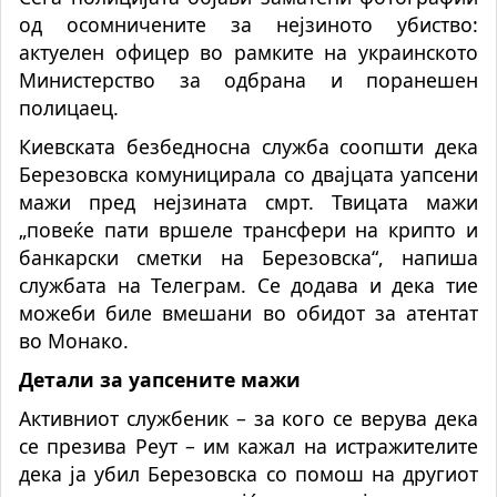
од осомничените за нејзиното убиство:
актуелен офицер во рамките на украинското
Министерство за одбрана и поранешен
полицаец.
Киевската безбедносна служба соопшти дека
Березовска комуницирала со двајцата уапсени
мажи пред нејзината смрт. Твицата мажи
„повеќе пати вршеле трансфери на крипто и
банкарски сметки на Березовска“, напиша
службата на Телеграм. Се додава и дека тие
можеби биле вмешани во обидот за атентат
во Монако.
Детали за уапсените мажи
Активниот службеник – за кого се верува дека
се презива Реут – им кажал на истражителите
дека ја убил Березовска со помош на другиот