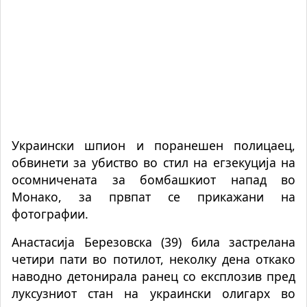
Украински шпион и поранешен полицаец,
обвинети за убиство во стил на егзекуција на
осомничената за бомбашкиот напад во
Монако, за првпат се прикажани на
фотографии.
Анастасија Березовска (39) била застрелана
четири пати во потилот, неколку дена откако
наводно детонирала ранец со експлозив пред
луксузниот стан на украински олигарх во