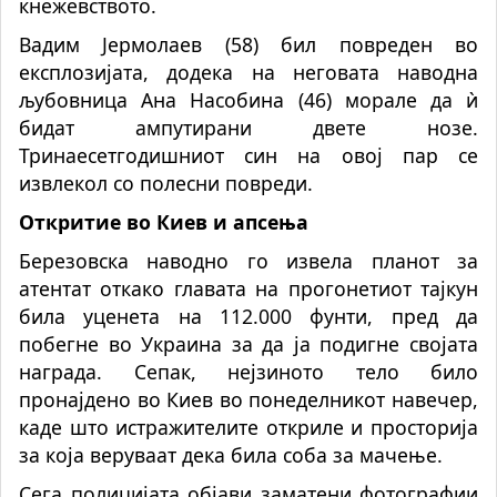
кнежевството.
Вадим Јермолаев (58) бил повреден во
експлозијата, додека на неговата наводна
љубовница Ана Насобина (46) морале да ѝ
бидат ампутирани двете нозе.
Тринаесетгодишниот син на овој пар се
извлекол со полесни повреди.
Откритие во Киев и апсења
Березовска наводно го извела планот за
атентат откако главата на прогонетиот тајкун
била уценета на 112.000 фунти, пред да
побегне во Украина за да ја подигне својата
награда. Сепак, нејзиното тело било
пронајдено во Киев во понеделникот навечер,
каде што истражителите откриле и просторија
за која веруваат дека била соба за мачење.
Сега полицијата објави заматени фотографии