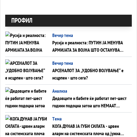
ПРОФИЛ
Вечер тема
Русија и реалноста: ПУТИН ЈА МЕНУВА
АРМИЈАТА ЗА ВОЈНА ШТО ОСТАНУВА
БЕЗ ФРОНТ
Вечер тема
АРСЕНАЛОТ ЗА „УДОБНО ВОЈУВАЊЕ“ е
исцрпен - што сега?
Анализа
Дедовците и бабите ќе работат пет-шест
години подоцна затоа што НЕМААТ
ВНУЦИ ДА ГИ ЗАМЕНАТ
Tема
КОГА ДУНАВ ЈА ГУБИ СИЛАТА - црвен
аларм на системската плоча од јужна