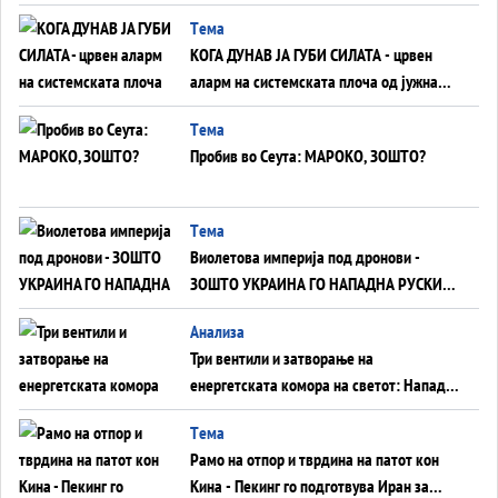
ВНУЦИ ДА ГИ ЗАМЕНАТ
Tема
КОГА ДУНАВ ЈА ГУБИ СИЛАТА - црвен
аларм на системската плоча од јужна
Германија до Црното Море...
Tема
Пробив во Сеута: МАРОКО, ЗОШТО?
Tема
Виолетова империја под дронови -
ЗОШТО УКРАИНА ГО НАПАДНА РУСКИОТ
WILDBERRIES
Aнализа
Три вентили и затворање на
енергетската комора на светот: Нападот
во Суец најавува глобален енергетски
Tема
инфаркт?
Рамо на отпор и тврдина на патот кон
Кина - Пекинг го подготвува Иран за