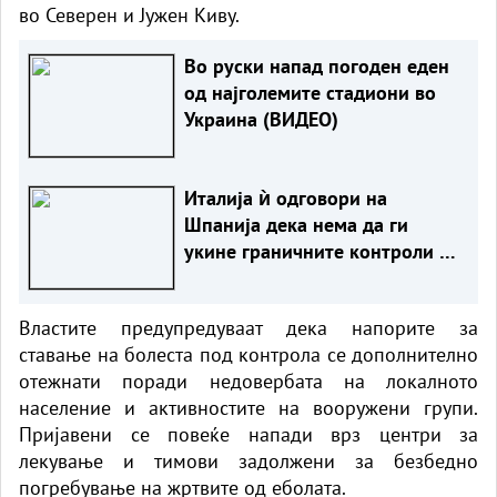
во Северен и Јужен Киву.
Во руски напад погоден еден
од најголемите стадиони во
Украина (ВИДЕО)
Италија ѝ одговори на
Шпанија дека нема да ги
укине граничните контроли сè
додека постојат ризици
Властите предупредуваат дека напорите за
ставање на болеста под контрола се дополнително
отежнати поради недовербата на локалното
население и активностите на вооружени групи.
Пријавени се повеќе напади врз центри за
лекување и тимови задолжени за безбедно
погребување на жртвите од еболата.