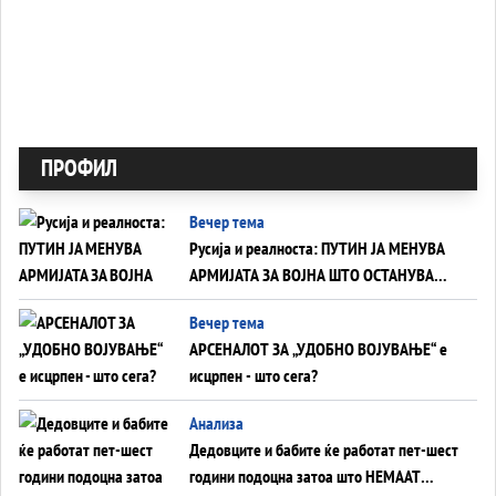
ПРОФИЛ
Вечер тема
Русија и реалноста: ПУТИН ЈА МЕНУВА
АРМИЈАТА ЗА ВОЈНА ШТО ОСТАНУВА
БЕЗ ФРОНТ
Вечер тема
АРСЕНАЛОТ ЗА „УДОБНО ВОЈУВАЊЕ“ е
исцрпен - што сега?
Анализа
Дедовците и бабите ќе работат пет-шест
години подоцна затоа што НЕМААТ