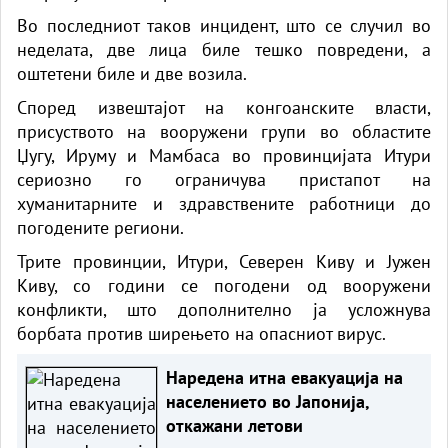
Во последниот таков инцидент, што се случил во
неделата, две лица биле тешко повредени, а
оштетени биле и две возила.
Според извештајот на конгоанските власти,
присуството на вооружени групи во областите
Џугу, Ируму и Мамбаса во провинцијата Итури
сериозно го ограничува пристапот на
хуманитарните и здравствените работници до
погодените региони.
Трите провинции, Итури, Северен Киву и Јужен
Киву, со години се погодени од вооружени
конфликти, што дополнително ја усложнува
борбата против ширењето на опасниот вирус.
Наредена итна евакуација на
населението во Јапонија,
откажани летови