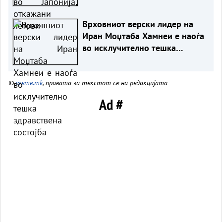
Врховниот верски лидер на
Иран Моџтаба Хамнеи е наоѓа
во исклучително тешка
здравствена состојба
©
vreme.mk
, правата за текстот се на редакцијата
Ad #