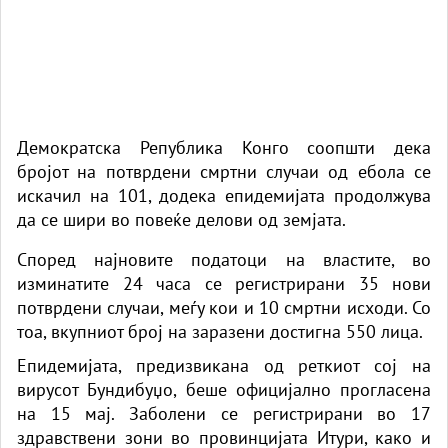
Демократска Република Конго соопшти дека
бројот на потврдени смртни случаи од ебола се
искачил на 101, додека епидемијата продолжува
да се шири во повеќе делови од земјата.
Според најновите податоци на властите, во
изминатите 24 часа се регистрирани 35 нови
потврдени случаи, меѓу кои и 10 смртни исходи. Со
тоа, вкупниот број на заразени достигна 550 лица.
Епидемијата, предизвикана од реткиот сој на
вирусот Бундибуџо, беше официјално прогласена
на 15 мај. Заболени се регистрирани во 17
здравствени зони во провинцијата Итури, како и