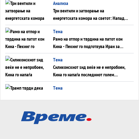
Aнализа
Три вентили и затворање на
енергетската комора на светот: Нападот
во Суец најавува глобален енергетски
Tема
инфаркт?
Рамо на отпор и тврдина на патот кон
Кина - Пекинг го подготвува Иран за
американска копнена инвазија
Tема
Силиконскиот ѕид веќе не е непробоен,
Кина го напаѓа последниот голем
монопол на Западот?
Tема
Трамп тврди дека повторно „разговара“
со Иран - ваквите моменти се поопасни
од отворените закани
Tема
ДЛАБОКО УДОЛУ: Сметководствените
трикови што го соборија ЕНРОН ги
применуваат гигантите за ВИ