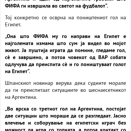
ФИФА ги извршила во светот на фудбалот“.
Тој конкретно се осврна на поништениот гол на
Египет.
„Она што ФИФА му го направи на Египет е
најголемата измама што сум ја видел во мојот
живот. Ја пуштија играта да помине, гледаме гол,
сè е завршено, а потоа човекот од ВАР собата
одлучува да преиспита сè и го поништуваат голот
на Египет“.
Шпанскиот новинар верува дека судиите морале
да ги преиспитаат ситуациите во шеснаесетникот
на Аргентина.
„Во врска со третиот гол на Аргентина, постојат
две ситуации што мораше да се разгледаат. Јасно
влечење и соборување на египетски играч без
можност да игра со топката, а потоа контакт со