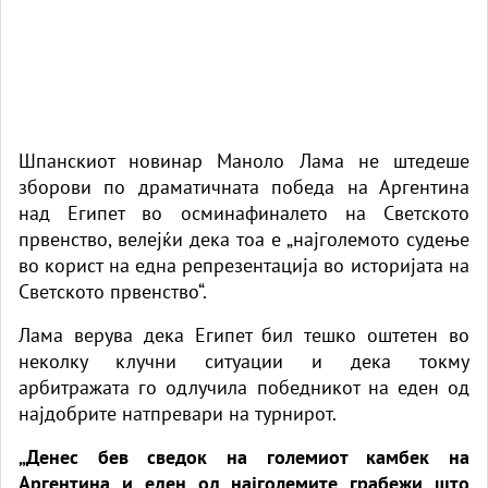
Шпанскиот новинар Маноло Лама не штедеше
зборови по драматичната победа на Аргентина
над Египет во осминафиналето на Светското
првенство, велејќи дека тоа е „најголемото судење
во корист на една репрезентација во историјата на
Светското првенство“.
Лама верува дека Египет бил тешко оштетен во
неколку клучни ситуации и дека токму
арбитражата го одлучила победникот на еден од
најдобрите натпревари на турнирот.
„Денес бев сведок на големиот камбек на
Аргентина и еден од најголемите грабежи што