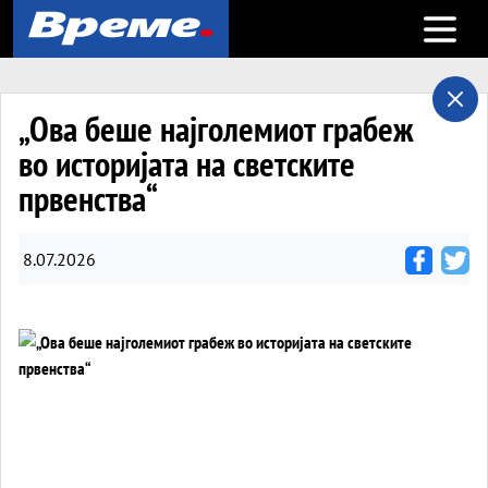
Open m
„Ова беше најголемиот грабеж
во историјата на светските
првенства“
8.07.2026