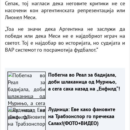
Сепак, тој нагласи дека неговите критики не се
насочени кон аргентинската репрезентација или
Лионел Меси.
„Тоа не значи дека Аргентина не заслужи да
победи или дека Меси не е најдобриот играч на
светот. Тој е најдобар во историјата, но судијата и
ВАР системот го посрамотија фудбалот.“
Побегна во Реал за бадијала,
доби шлаканица од Мурињо,
а сега сака назад на „Енфилд“!
Лудница: Еве како фановите
на Трабзонспор го пречекаа
Салах!(ФОТО+ВИДЕО)