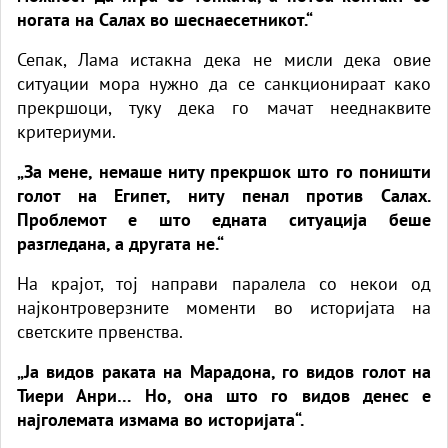
ногата на Салах во шеснаесетникот.“
Сепак, Лама истакна дека не мисли дека овие
ситуации мора нужно да се санкционираат како
прекршоци, туку дека го мачат нееднаквите
критериуми.
„За мене, немаше ниту прекршок што го поништи
голот на Египет, ниту пенал против Салах.
Проблемот е што едната ситуација беше
разгледана, а другата не.“
На крајот, тој направи паралела со некои од
најконтроверзните моменти во историјата на
светските првенства.
„Ја видов раката на Марадона, го видов голот на
Тиери Анри… Но, она што го видов денес е
најголемата измама во историјата“.