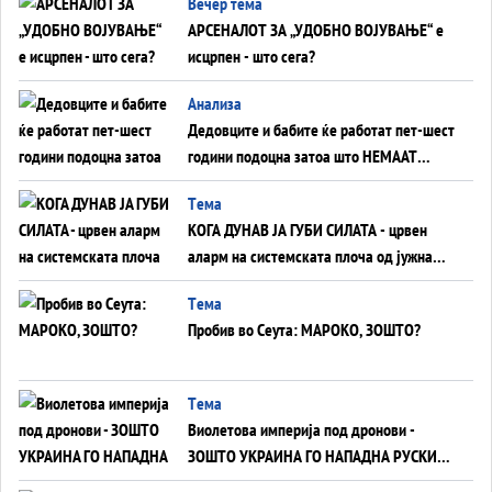
Вечер тема
АРСЕНАЛОТ ЗА „УДОБНО ВОЈУВАЊЕ“ е
исцрпен - што сега?
Анализа
Дедовците и бабите ќе работат пет-шест
години подоцна затоа што НЕМААТ
ВНУЦИ ДА ГИ ЗАМЕНАТ
Tема
КОГА ДУНАВ ЈА ГУБИ СИЛАТА - црвен
аларм на системската плоча од јужна
Германија до Црното Море...
Tема
Пробив во Сеута: МАРОКО, ЗОШТО?
Tема
Виолетова империја под дронови -
ЗОШТО УКРАИНА ГО НАПАДНА РУСКИОТ
WILDBERRIES