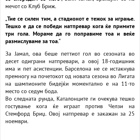
мечот со Клуб Бриж.
„
Тие се силен тим, а стадионот е тежок за играње.
Тешко е да се победи натпревар кога ќе примите
три гола. Мораме да го поправиме тоа и веќе
размислуваме за тоа
.“
За Јамал, ова беше петтиот гол во сезоната во
десет одиграни натпревари, а овој 18-годишник
има и пет асистенции. Барселона не се истакнува
премногу на почетокот од новата сезона во Лигата
на шампионите бидејќи моментално е на 11-то
место со седум бода.
Во следната рунда, Каталонците ги очекува тешко
гостување кога ќе играат против Челзи на
Стемфорд Бриџ. Овој натпревар е закажан за 25
ноември.