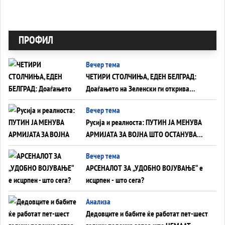
ПРОФИЛ
Вечер тема
ЧЕТИРИ СТОЛЧИЊА, ЕДЕН БЕЛГРАД:
Доаѓањето на Зеленски ги открива
тајните на политиката на балансирање
Вечер тема
на Вучиќ
Русија и реалноста: ПУТИН ЈА МЕНУВА
АРМИЈАТА ЗА ВОЈНА ШТО ОСТАНУВА
БЕЗ ФРОНТ
Вечер тема
АРСЕНАЛОТ ЗА „УДОБНО ВОЈУВАЊЕ“ е
исцрпен - што сега?
Анализа
Дедовците и бабите ќе работат пет-шест