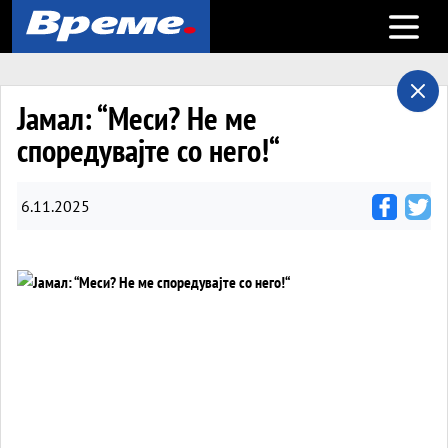
Open m
Јамал: “Меси? Не ме
споредувајте со него!“
6.11.2025