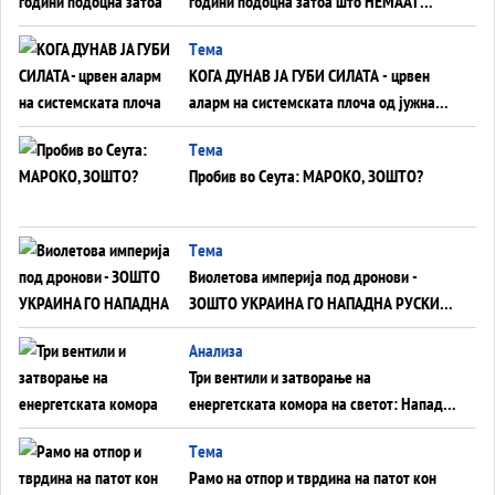
години подоцна затоа што НЕМААТ
ВНУЦИ ДА ГИ ЗАМЕНАТ
Tема
КОГА ДУНАВ ЈА ГУБИ СИЛАТА - црвен
аларм на системската плоча од јужна
Германија до Црното Море...
Tема
Пробив во Сеута: МАРОКО, ЗОШТО?
Tема
Виолетова империја под дронови -
ЗОШТО УКРАИНА ГО НАПАДНА РУСКИОТ
WILDBERRIES
Aнализа
Три вентили и затворање на
енергетската комора на светот: Нападот
во Суец најавува глобален енергетски
Tема
инфаркт?
Рамо на отпор и тврдина на патот кон