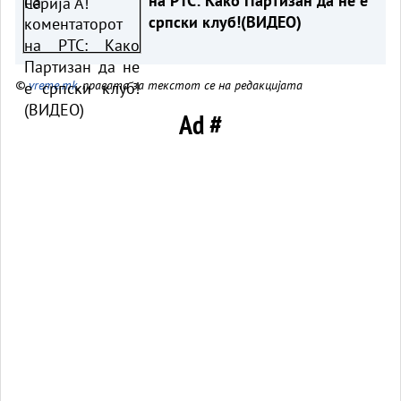
на РТС: Како Партизан да не е
српски клуб!(ВИДЕО)
©
vreme.mk
, правата за текстот се на редакцијата
Ad #