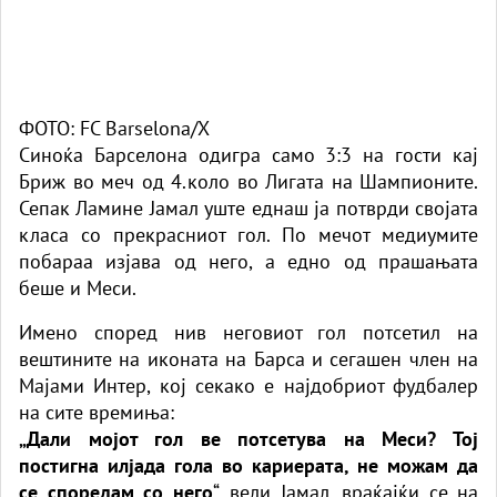
ФОТО: FC Barselona/X
Синоќа Барселона одигра само 3:3 на гости кај
Бриж во меч од 4.коло во Лигата на Шампионите.
Сепак Ламине Јамал уште еднаш ја потврди својата
класа со прекрасниот гол. По мечот медиумите
побараа изјава од него, а едно од прашањата
беше и Меси.
Имено според нив неговиот гол потсетил на
вештините на иконата на Барса и сегашен член на
Мајами Интер, кој секако е најдобриот фудбалер
на сите времиња:
„Дали мојот гол ве потсетува на Меси? Тој
постигна илјада гола во кариерата, не можам да
се споредам со него
“, вели Јамал, враќајќи се на