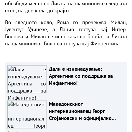
обезбеди место во Лигата на шампионите следната
есен, на две кола до крајот.
Во следното коло, Рома го пречекува Милан,
Јувентус Удинезе, а Лацио гостува кај Интер.
Болоња и Милан се исто така во борба за Лигата
на шампионите. Болоња гостува кај Фиорентина.
Дали е изненадување:
Аргентина со поддршка за
Инфантино!
Македонскиот
интернационалец Георг
Стојановски и официјално
фудбалер на катарски Лусаил