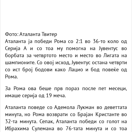
Фото: Аталанта Твитер
Аталанта ја победи Рома со 2:1 во 36-то коло од
Серија А и со тоа му помогна на Јувентус во
борбата за четвртото место и место во Лигата на
шампионите. Со овој исход, Јувентус остана четврти
со ист број бодови како Лацио и бод повеќе од
Рома.
За Рома ова беше прв пораз после пет месеци,
имаше серија од 19 меча.
Аталанта поведе со Адемола Лукман во деветтата
минута, но Рома возврати со Брајан Кристанте во
32-та минута. Сепак, Аталанта победи со голот на
Ибрахима Сулемана во 76-тата минута и со тоа