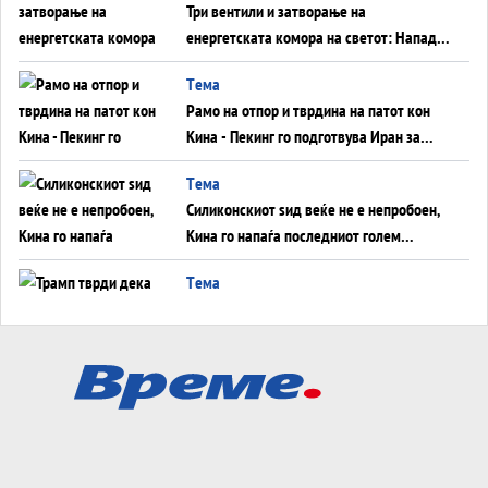
Три вентили и затворање на
енергетската комора на светот: Нападот
во Суец најавува глобален енергетски
Tема
инфаркт?
Рамо на отпор и тврдина на патот кон
Кина - Пекинг го подготвува Иран за
американска копнена инвазија
Tема
Силиконскиот ѕид веќе не е непробоен,
Кина го напаѓа последниот голем
монопол на Западот?
Tема
Трамп тврди дека повторно „разговара“
со Иран - ваквите моменти се поопасни
од отворените закани
Tема
ДЛАБОКО УДОЛУ: Сметководствените
трикови што го соборија ЕНРОН ги
применуваат гигантите за ВИ
Tема