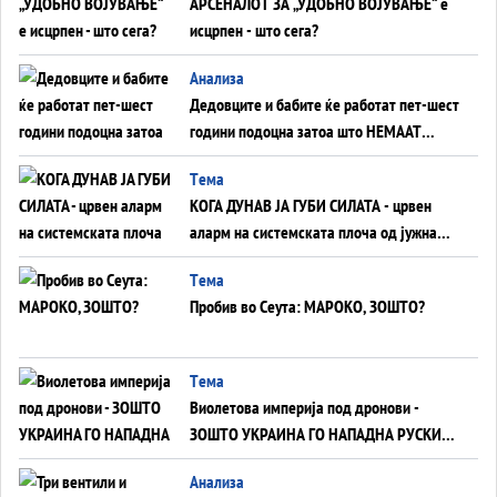
АРСЕНАЛОТ ЗА „УДОБНО ВОЈУВАЊЕ“ е
исцрпен - што сега?
Анализа
Дедовците и бабите ќе работат пет-шест
години подоцна затоа што НЕМААТ
ВНУЦИ ДА ГИ ЗАМЕНАТ
Tема
КОГА ДУНАВ ЈА ГУБИ СИЛАТА - црвен
аларм на системската плоча од јужна
Германија до Црното Море...
Tема
Пробив во Сеута: МАРОКО, ЗОШТО?
Tема
Виолетова империја под дронови -
ЗОШТО УКРАИНА ГО НАПАДНА РУСКИОТ
WILDBERRIES
Aнализа