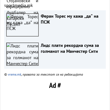
sportmedia.mk
Феран Торес му кажа „да“ на
ПСЖ
Лидс плати рекордна сума за
голманот на Манчестер Сити
©
vreme.mk
, правата за текстот се на редакцијата
Ad #