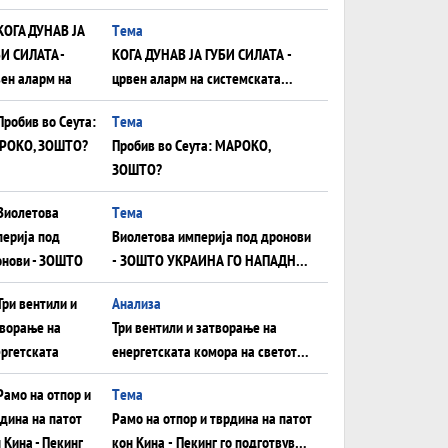
што НЕМААТ ВНУЦИ ДА ГИ
Tема
ЗАМЕНАТ
КОГА ДУНАВ ЈА ГУБИ СИЛАТА -
црвен аларм на системската
плоча од јужна Германија до
Tема
Црното Море...
Пробив во Сеута: МАРОКО,
ЗОШТО?
Tема
Виолетова империја под дронови
- ЗОШТО УКРАИНА ГО НАПАДНА
РУСКИОТ WILDBERRIES
Aнализа
Три вентили и затворање на
енергетската комора на светот:
Нападот во Суец најавува
Tема
глобален енергетски инфаркт?
Рамо на отпор и тврдина на патот
кон Кина - Пекинг го подготвува