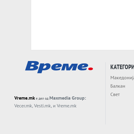
КАТЕГОР
Македониј
Балкан
Свет
Vreme.mk
Maxmedia Group:
е дел од
Vecer.mk
,
Vesti.mk
, и
Vreme.mk