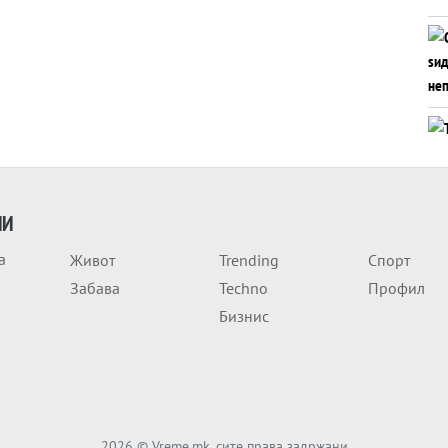
ИИ
а
Живот
Trending
Спорт
Забава
Techno
Профил
Бизнис
2026
© Vreme.mk, сите права задржани