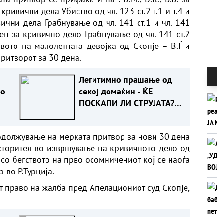
ривични дела Убиство од чл. 123 ст.2 т.1 и т.4 и
ивични дела Грабнување од чл. 141 ст.1 и чл. 141
ичен за кривично дело Грабнување од чл. 141 ст.2
твото на малолетната девојка од Скопје – В.Ѓ и
ритворот за 30 дена.
Легитимно прашање од
во
секој домаќин - ЌЕ
ПОСКАПИ ЛИ СТРУЈАТА?
Ова е одговорот
одолжување на мерката притвор за нови 30 дена
сторител во извршување на кривичното дело од
ан со бегството на прво осомничениот кој се наоѓа
 во Р.Турција.
т право на жалба пред Апелациониот суд Скопје,