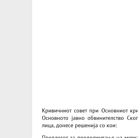
Кривичниот совет при Основниот кри
Основното јавно обвинителство Ско
лица, донесе решенија со кои:
Предлогот за продолжување на мерката