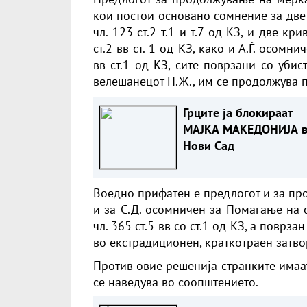
кои постои основано сомнение за две к
чл. 123 ст.2 т.1 и т.7 од КЗ, и две кр
ст.2 вв ст. 1 од КЗ, како и А.Ѓ. осомн
вв ст.1 од КЗ, сите поврзани со убис
велешанецот П.Ж., им се продолжува п
Грците ја блокираат
МАЈКА МАКЕДОНИЈА 
Нови Сад
Воедно прифатен е предлогот и за пр
и за С.Д. осомничен за Помагање на 
чл. 365 ст.5 вв со ст.1 од КЗ, а поврз
во екстрадиционен, краткотраен затвор
Против овие решенија странките имаа
се наведува во соопштението.