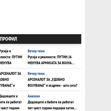
ПРОФИЛ
Вечер тема
Русија и реалноста: ПУТИН ЈА
МЕНУВА АРМИЈАТА ЗА ВОЈНА
ШТО ОСТАНУВА БЕЗ ФРОНТ
Вечер тема
АРСЕНАЛОТ ЗА „УДОБНО
ВОЈУВАЊЕ“ е исцрпен - што сега?
Анализа
Дедовците и бабите ќе работат
пет-шест години подоцна затоа