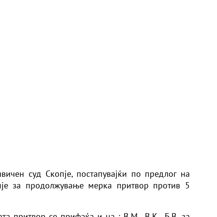
вичен суд Скопје, постапувајќи по предлог на
пје за продолжување мерка притвор против 5
 притвор се прифаќа и на : В.М., В.К., Б.В. за