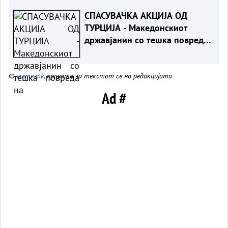
Мицкоски за 25-годишнината
СПАСУВАЧКА АКЦИЈА ОД
од Карпалак
ТУРЦИЈА - Македонскиот
државјанин со тешка повреда
на `рбетот транспортиран на
КАРИЛ
©
vreme.mk
, правата за текстот се на редакцијата
Ad #