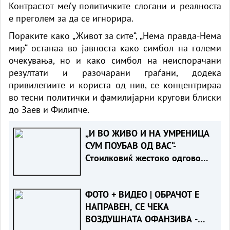
Контрастот меѓу политичките слогани и реалноста
е преголем за да се игнорира.
Пораките како „Живот за сите“, „Нема правда-Нема
мир“ останаа во јавноста како симбол на големи
очекувања, но и како симбол на неиспорачани
резултати и разочарани граѓани, додека
привилегиите и користа од нив, се концентрираа
во тесни политички и фамилијарни кругови блиски
до Заев и Филипче.
„И ВО ЖИВО И НА УМРЕНИЦА
СУМ ПОУБАВ ОД ВАС“-
Стоилковиќ жестоко одговори
на „умреницата“ што ја објави
СДСМ
ФОТО + ВИДЕО | ОБРАЧОТ Е
НАПРАВЕН, СЕ ЧЕКА
ВОЗДУШНАТА ОФАНЗИВА -