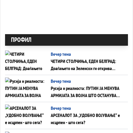
ПРОФИЛ
Вечер тема
ЧЕТИРИ СТОЛЧИЊА, ЕДЕН БЕЛГРАД:
Доаѓањето на Зеленски ги открива
тајните на политиката на балансирање
Вечер тема
на Вучиќ
Русија и реалноста: ПУТИН ЈА МЕНУВА
АРМИЈАТА ЗА ВОЈНА ШТО ОСТАНУВА
БЕЗ ФРОНТ
Вечер тема
АРСЕНАЛОТ ЗА „УДОБНО ВОЈУВАЊЕ“ е
исцрпен - што сега?