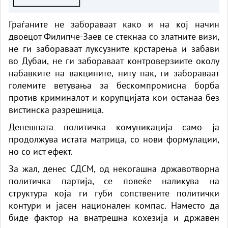
Пожарот во Сопиште под
контрола на земја, се
Граѓаните не забораваат како и на кој начин
спремаат „ер - тракторите““
двоецот Филипче-Заев се стекнаа со златните визи,
не ги забораваат луксузните крстарења и забави
во Дубаи, не ги забораваат контроверзиите околу
набавките на вакцините, ниту пак, ги забораваат
големите ветувања за бескомпромисна борба
против криминалот и корупцијата кои останаа без
вистинска разрешница.
Денешната политичка комуникација само ја
продолжува истата матрица, со нови формулации,
но со ист ефект.
За жал, денес СДСМ, од некогашна државотворна
политичка партија, се повеќе наликува на
структура која ги губи сопствените политички
контури и јасен национален компас. Наместо да
биде фактор на внатрешна кохезија и државен