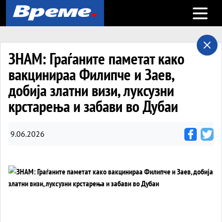
Open m
ЗНАМ: Граѓаните паметат како
вакцинираа Филипче и Заев,
добија златни визи, луксузни
крстарења и забави во Дубаи
9.06.2026