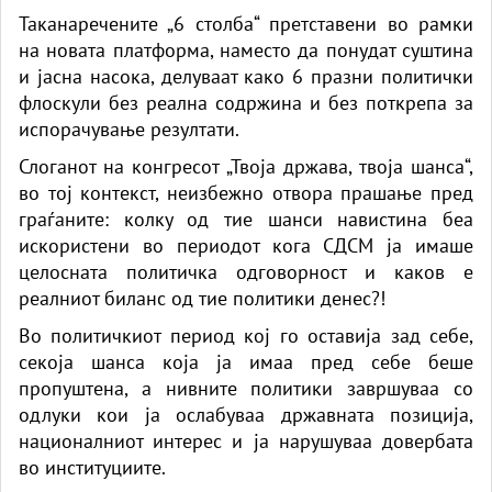
Таканаречените „6 столба“ претставени во рамки
на новата платформа, наместо да понудат суштина
и јасна насока, делуваат како 6 празни политички
флоскули без реална содржина и без поткрепа за
испорачување резултати.
Слоганот на конгресот „Твоја држава, твоја шанса“,
во тој контекст, неизбежно отвора прашање пред
граѓаните: колку од тие шанси навистина беа
искористени во периодот кога СДСМ ја имаше
целосната политичка одговорност и каков е
реалниот биланс од тие политики денес?!
Во политичкиот период кој го оставија зад себе,
секоја шанса која ја имаа пред себе беше
пропуштена, а нивните политики завршуваа со
одлуки кои ја ослабуваа државната позиција,
националниот интерес и ја нарушуваа довербата
во институциите.