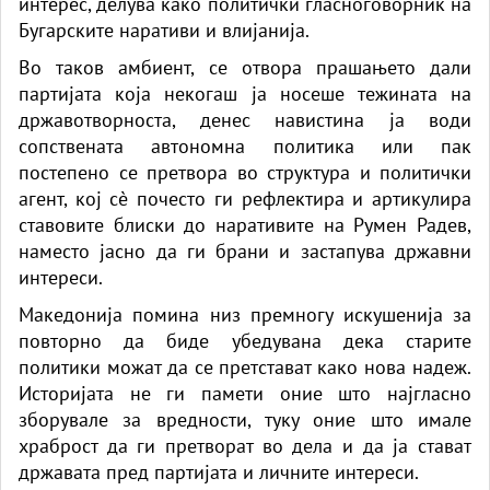
интерес, делува како политички гласноговорник на
Бугарските наративи и влијанија.
Во таков амбиент, се отвора прашањето дали
партијата која некогаш ја носеше тежината на
државотворноста, денес навистина ја води
сопствената автономна политика или пак
постепено се претвора во структура и политички
агент, кој сè почесто ги рефлектира и артикулира
ставовите блиски до наративите на Румен Радев,
наместо јасно да ги брани и застапува државни
интереси.
Македонија помина низ премногу искушенија за
повторно да биде убедувана дека старите
политики можат да се претстават како нова надеж.
Историјата не ги памети оние што најгласно
зборувале за вредности, туку оние што имале
храброст да ги претворат во дела и да ја стават
државата пред партијата и личните интереси.