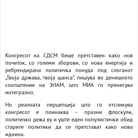
Конгресот на СДСМ беше претставен како нов
почеток, со големи зборови, со нова енергија и
ребрендирана политичка понуда под слоганот
„Твоја држава, твоја шанса“, пишува во денешното
соопштение на ЗНАМ, што МИА го пренесува
интегрално.
Но реалната перцепција што го отсликува
конгресот е поинаква – празни флоскули,
политичко дежа ву и уште еден популистички обид
старите политики да се претстават како нова
иднина.