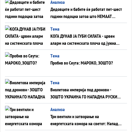
Анализа
Дедовците и бабите ќе работат пет-шест
години подоцна затоа што НЕМААТ
ВНУЦИ ДА ГИ ЗАМЕНАТ
Tема
КОГА ДУНАВ ЈА ГУБИ СИЛАТА - црвен
аларм на системската плоча од јужна
Германија до Црното Море...
Tема
Пробив во Сеута: МАРОКО, ЗОШТО?
Tема
Виолетова империја под дронови -
ЗОШТО УКРАИНА ГО НАПАДНА РУСКИОТ
WILDBERRIES
Aнализа
Три вентили и затворање на
енергетската комора на светот: Нападот
во Суец најавува глобален енергетски