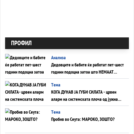
ПРОФИЛ
Анализа
Дедовците и бабите ќе работат пет-шест
години подоцна затоа што НЕМААТ
ВНУЦИ ДА ГИ ЗАМЕНАТ
Tема
КОГА ДУНАВ ЈА ГУБИ СИЛАТА - црвен
аларм на системската плоча од јужна
Германија до Црното Море...
Tема
Пробив во Сеута: МАРОКО, ЗОШТО?