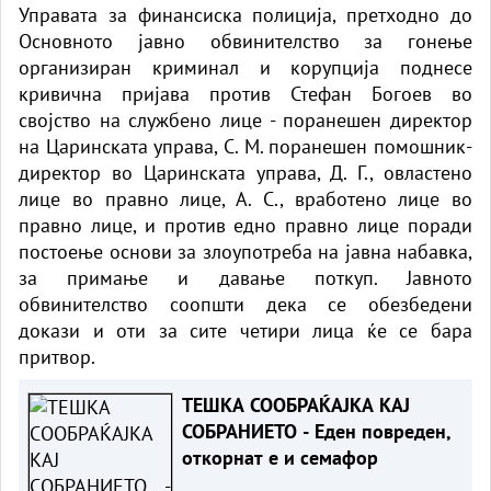
Управата за финансиска полиција, претходно до
Основното јавно обвинителство за гонење
организиран криминал и корупција поднесе
кривична пријава против Стефан Богоев во
својство на службено лице - поранешен директор
на Царинската управа, С. М. поранешен помошник-
директор во Царинската управа, Д. Г., овластено
лице во правно лице, А. С., вработено лице во
правно лице, и против едно правно лице поради
постоење основи за злоупотреба на јавна набавка,
за примање и давање поткуп. Јавното
обвинителство соопшти дека се обезбедени
докази и оти за сите четири лица ќе се бара
притвор.
ТЕШКА СООБРАЌАЈКА КАЈ
СОБРАНИЕТО - Еден повреден,
откорнат е и семафор