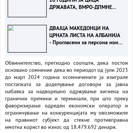
ДРЖАВАТА, ВМРО-ДПМНЕ
остро кон Жерновски
ДВАЈЦА МАКЕДОНЦИ НА
ЦРНАТА ЛИСТА НА АЛБАНИЈА
- Прогласени за персона нон
грата
Обвинителство, претходно соопшти, дека постои
основано сомнение дека во периодот од јули 2023
до март 2024 година осомничените ја изиграле
постапката за доделување договори за јавна
набавка за надворешно одржување хигиена на
гранични премини и терминали, при што преку
фаворизирање одреден економски оператор и
ограничување на конкуренцијата му овозможиле
на правниот субјект да стекне противправна
имотна корист во износ од 18.479.692 денари.