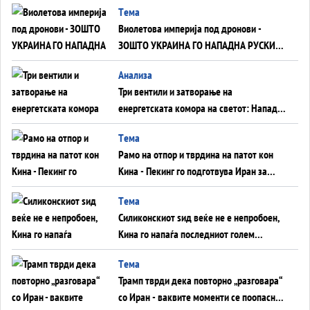
Tема
Виолетова империја под дронови -
ЗОШТО УКРАИНА ГО НАПАДНА РУСКИОТ
WILDBERRIES
Aнализа
Три вентили и затворање на
енергетската комора на светот: Нападот
во Суец најавува глобален енергетски
Tема
инфаркт?
Рамо на отпор и тврдина на патот кон
Кина - Пекинг го подготвува Иран за
американска копнена инвазија
Tема
Силиконскиот ѕид веќе не е непробоен,
Кина го напаѓа последниот голем
монопол на Западот?
Tема
Трамп тврди дека повторно „разговара“
со Иран - ваквите моменти се поопасни