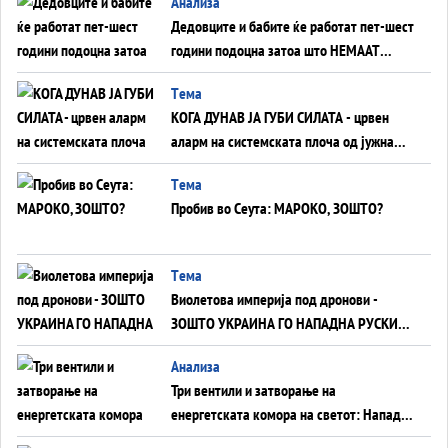
Анализа
Дедовците и бабите ќе работат пет-шест
години подоцна затоа што НЕМААТ
ВНУЦИ ДА ГИ ЗАМЕНАТ
Tема
КОГА ДУНАВ ЈА ГУБИ СИЛАТА - црвен
аларм на системската плоча од јужна
Германија до Црното Море...
Tема
Пробив во Сеута: МАРОКО, ЗОШТО?
Tема
Виолетова империја под дронови -
ЗОШТО УКРАИНА ГО НАПАДНА РУСКИОТ
WILDBERRIES
Aнализа
Три вентили и затворање на
енергетската комора на светот: Нападот
во Суец најавува глобален енергетски