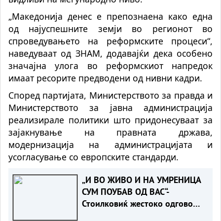
„Македонија денес е препознаена како една
од најуспешните земји во регионот во
спроведувањето на реформските процеси“,
наведуваат од ЗНАМ, додавајќи дека особено
значајна улога во реформскиот напредок
имаат ресорите предводени од нивни кадри.
Според партијата, Министерството за правда и
Министерството за јавна администрација
реализирале политики што придонесуваат за
зајакнување на правната држава,
модернизација на администрацијата и
усогласување со европските стандарди.
„И ВО ЖИВО И НА УМРЕНИЦА
СУМ ПОУБАВ ОД ВАС“-
Стоилковиќ жестоко одговори
на „умреницата“ што ја објави