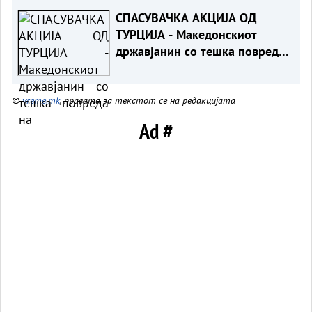
Мицкоски за 25-годишнината
СПАСУВАЧКА АКЦИЈА ОД
од Карпалак
ТУРЦИЈА - Македонскиот
државјанин со тешка повреда
на `рбетот транспортиран на
КАРИЛ
©
vreme.mk
, правата за текстот се на редакцијата
Ad #