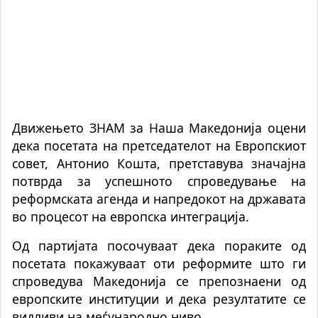
Движењето ЗНАМ за Наша Македонија оцени
дека посетата на претседателот на Европскиот
совет, Антонио Кошта, претставува значајна
потврда за успешното спроведување на
реформската агенда и напредокот на државата
во процесот на европска интеграција.
Од партијата посочуваат дека пораките од
посетата покажуваат оти реформите што ги
спроведува Македонија се препознаени од
европските институции и дека резултатите се
видливи на меѓународно ниво.