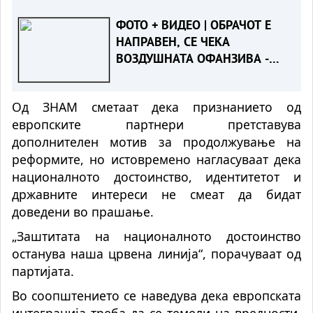
СДСМ
ФОТО + ВИДЕО | ОБРАЧОТ Е
НАПРАВЕН, СЕ ЧЕКА
ВОЗДУШНАТА ОФАНЗИВА -
Пожарот во Сопиште под
контрола на земја, се
Од ЗНАМ сметаат дека признанието од
спремаат „ер - тракторите““
европските партнери претставува
дополнителен мотив за продолжување на
реформите, но истовремено нагласуваат дека
националното достоинство, идентитетот и
државните интереси не смеат да бидат
доведени во прашање.
„Заштитата на националното достоинство
останува наша црвена линија“, порачуваат од
партијата.
Во соопштението се наведува дека европската
интеграција треба да се темели на вредности,