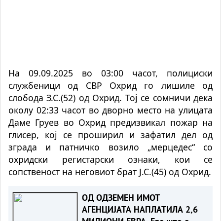
На 09.09.2025 во 03:00 часот, полициски
службеници од СВР Охрид го лишиле од
слобода З.С.(52) од Охрид. Тој се сомничи дека
околу 02:33 часот во дворно место на улицата
Даме Груев во Охрид предизвикал пожар на
глисер, кој се проширил и зафатил дел од
зграда и патничко возило „мерцедес“ со
охридски регистарски ознаки, кои се
сопственост на неговиот брат Ј.С.(45) од Охрид.
ОД ОДЗЕМЕН ИМОТ
АГЕНЦИЈАТА НАПЛАТИЛА 2,6