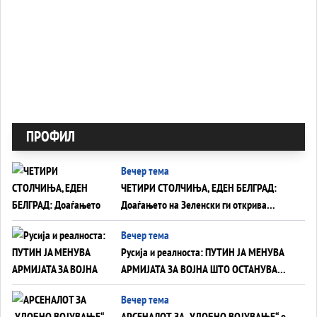
ПРОФИЛ
Вечер тема
ЧЕТИРИ СТОЛЧИЊА, ЕДЕН БЕЛГРАД:
Доаѓањето на Зеленски ги открива
тајните на политиката на балансирање
Вечер тема
на Вучиќ
Русија и реалноста: ПУТИН ЈА МЕНУВА
АРМИЈАТА ЗА ВОЈНА ШТО ОСТАНУВА
БЕЗ ФРОНТ
Вечер тема
АРСЕНАЛОТ ЗА „УДОБНО ВОЈУВАЊЕ“ е