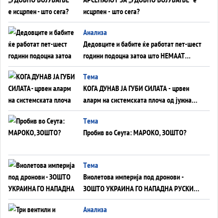
исцрпен - што сега?
Анализа
Дедовците и бабите ќе работат пет-шест
години подоцна затоа што НЕМААТ
ВНУЦИ ДА ГИ ЗАМЕНАТ
Tема
КОГА ДУНАВ ЈА ГУБИ СИЛАТА - црвен
аларм на системската плоча од јужна
Германија до Црното Море...
Tема
Пробив во Сеута: МАРОКО, ЗОШТО?
Tема
Виолетова империја под дронови -
ЗОШТО УКРАИНА ГО НАПАДНА РУСКИОТ
WILDBERRIES
Aнализа