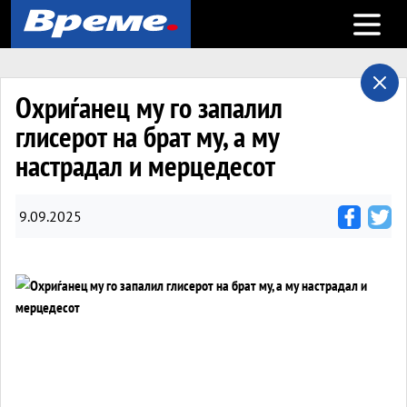
Open m
Охриѓанец му го запалил
глисерот на брат му, a му
настрадал и мерцедесот
9.09.2025