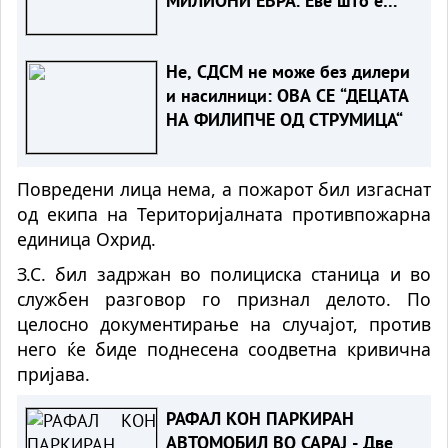
МИЛИОНИ ЕВРА. Еве што е
одземено
Не, СДСМ не може без дилери
и насилници: ОВА СЕ “ДЕЦАТА
НА ФИЛИПЧЕ ОД СТРУМИЦА“
Повредени лица нема, а пожарот бил изгаснат
од екипа на Територијалната противпожарна
единица Охрид.
З.С. бил задржан во полициска станица и во
службен разговор го признал делото. По
целосно документирање на случајот, против
него ќе биде поднесена соодветна кривична
пријава.
РАФАЛ КОН ПАРКИРАН
АВТОМОБИЛ ВО САРАЈ - Две