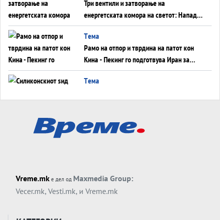
Три вентили и затворање на
енергетската комора на светот: Нападот
во Суец најавува глобален енергетски
Tема
инфаркт?
Рамо на отпор и тврдина на патот кон
Кина - Пекинг го подготвува Иран за
американска копнена инвазија
Tема
Силиконскиот ѕид веќе не е непробоен,
Кина го напаѓа последниот голем
монопол на Западот?
Tема
Трамп тврди дека повторно „разговара“
со Иран - ваквите моменти се поопасни
од отворените закани
Tема
Vreme.mk
Maxmedia Group:
е дел од
ДЛАБОКО УДОЛУ: Сметководствените
Vecer.mk
,
Vesti.mk
, и
Vreme.mk
трикови што го соборија ЕНРОН ги
применуваат гигантите за ВИ
Tема