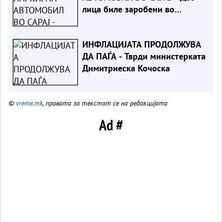
лица биле заробени во
возилото
ИНФЛАЦИЈАТА ПРОДОЛЖУВА
ДА ПАЃА - Тврди министерката
Димитриеска Кочоска
©
vreme.mk
, правата за текстот се на редакцијата
Ad #