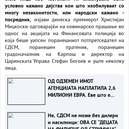
условно кажано дејства кои што изобилуваат со
многу незаконитости, или народски кажано -
посредник,
изјави денеска премиерот Христијан
Мицкоски одговарајќи на новинарско прашање во
однос на акцијата на Финансовата полиција во
која беше уапсен поранешниот потпретседател на
СДСМ, поранешен пратеник, поранешен
градоначалник на Карпош и директор на
Царинската Управа Стефан Богоев и уште неколку
лица.
ОД ОДЗЕМЕН ИМОТ
АГЕНЦИЈАТА НАПЛАТИЛА 2,6
МИЛИОНИ ЕВРА. Еве што е
одземено
Не, СДСМ не може без дилери
и насилници: ОВА СЕ “ДЕЦАТА