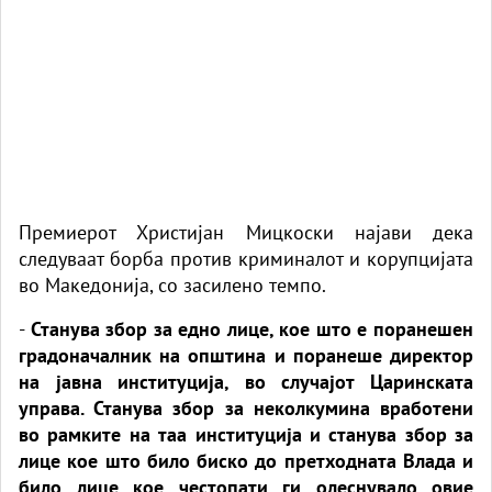
Премиерот Христијан Мицкоски најави дека
следуваат борба против криминалот и корупцијата
во Македонија, со засилено темпо.
-
Станува збор за едно лице, кое што е поранешен
градоначалник на општина и поранеше директор
на јавна институција, во случајот Царинската
управа. Станува збор за неколкумина вработени
во рамките на таа институција и станува збор за
лице кое што било биско до претходната Влада и
било лице кое честопати ги олеснувало овие