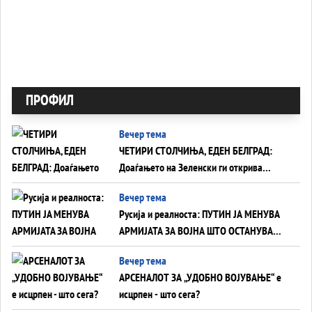
ПРОФИЛ
Вечер тема
ЧЕТИРИ СТОЛЧИЊА, ЕДЕН БЕЛГРАД:
Доаѓањето на Зеленски ги открива
тајните на политиката на балансирање
Вечер тема
на Вучиќ
Русија и реалноста: ПУТИН ЈА МЕНУВА
АРМИЈАТА ЗА ВОЈНА ШТО ОСТАНУВА
БЕЗ ФРОНТ
Вечер тема
АРСЕНАЛОТ ЗА „УДОБНО ВОЈУВАЊЕ“ е
исцрпен - што сега?