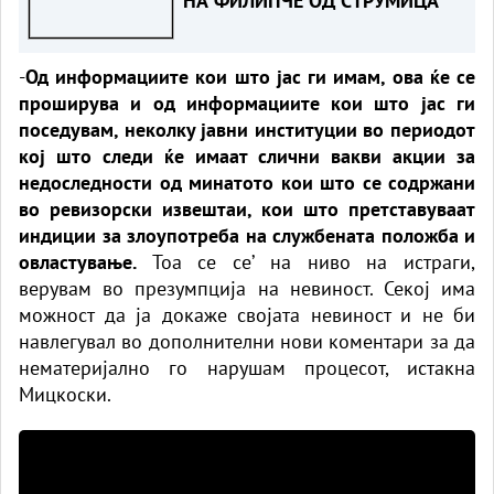
НА ФИЛИПЧЕ ОД СТРУМИЦА“
-
Од информациите кои што јас ги имам, ова ќе се
проширува и од информациите кои што јас ги
поседувам, неколку јавни институции во периодот
кој што следи ќе имаат слични вакви акции за
недоследности од минатото кои што се содржани
во ревизорски извештаи, кои што претставуваат
индиции за злоупотреба на службената положба и
овластување.
Тоа се се’ на ниво на истраги,
верувам во презумпција на невиност. Секој има
можност да ја докаже својата невиност и не би
навлегувал во дополнителни нови коментари за да
нематеријално го нарушам процесот, истакна
Мицкоски.