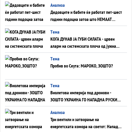
Анализа
Дедовците и бабите ќе работат пет-шест
години подоцна затоа што НЕМААТ
ВНУЦИ ДА ГИ ЗАМЕНАТ
Tема
КОГА ДУНАВ ЈА ГУБИ СИЛАТА - црвен
аларм на системската плоча од јужна
Германија до Црното Море...
Tема
Пробив во Сеута: МАРОКО, ЗОШТО?
Tема
Виолетова империја под дронови -
ЗОШТО УКРАИНА ГО НАПАДНА РУСКИОТ
WILDBERRIES
Aнализа
Три вентили и затворање на
енергетската комора на светот: Нападот