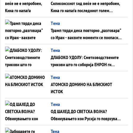
Силиконскиот ѕид веќе не е непробоен,
Кина го напаѓа последниот голем
монопол на Западот?
Tема
Трамп тврди дека повторно „разговара“
со Иран - ваквите моменти се поопасни
од отворените закани
Tема
ДЛАБОКО УДОЛУ: Сметководствените
трикови што го соборија ЕНРОН ги
применуваат гигантите за ВИ
Tема
АТОМСКО ДОМИНО НА БЛИСКИОТ
ИСТОК
Tема
ОД ШАХЕД ДО СВЕТСКА ВОЈНА?
Обвинувањето кон Русија го поврзува
Блискиот Исток со украинското бојно
Тема
поле?