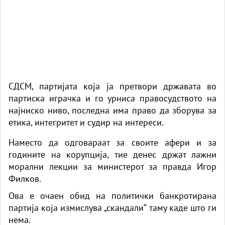
СДСМ, партијата која ја претвори државата во
партиска играчка и го урниса правосудството на
најниско ниво, последна има право да зборува за
етика, интегритет и судир на интереси.
Наместо да одговараат за своите афери и за
годините на корупција, тие денес држат лажни
морални лекции за министерот за правда Игор
Филков.
Ова е очаен обид на политички банкротирана
партија која измислува „скандали“ таму каде што ги
нема.