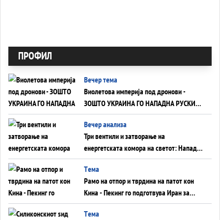
ПРОФИЛ
Вечер тема
Виолетова империја под дронови -
ЗОШТО УКРАИНА ГО НАПАДНА РУСКИОТ
WILDBERRIES
Вечер анализа
Три вентили и затворање на
енергетската комора на светот: Нападот
во Суец најавува глобален енергетски
Tема
инфаркт?
Рамо на отпор и тврдина на патот кон
Кина - Пекинг го подготвува Иран за
американска копнена инвазија
Tема