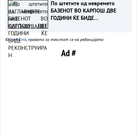
По штетите од невремето
БАЗЕНОТ ВО КАРПОШ ДВЕ
ГОДИНИ ЌЕ БИДЕ
РЕКОНСТРУИРАН
©
vreme.mk
, правата за текстот се на редакцијата
Ad #