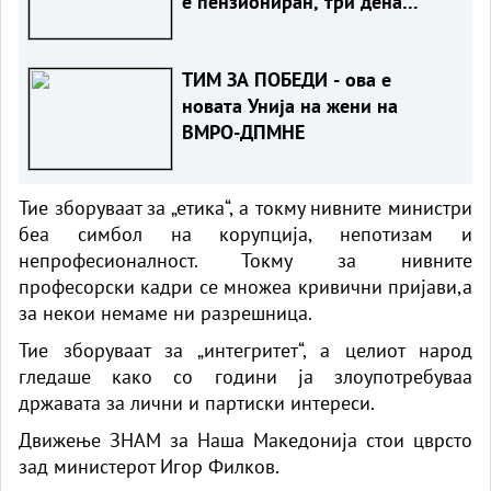
е пензиониран, три дена
откако му го врати пасошот
на бизнисменот Марковски
ТИМ ЗА ПОБЕДИ - ова е
новата Унија на жени на
ВМРО-ДПМНЕ
Тие зборуваат за „етика“, а токму нивните министри
беа симбол на корупција, непотизам и
непрофесионалност. Токму за нивните
професорски кадри се множеа кривични пријави,а
за некои немаме ни разрешница.
Тие зборуваат за „интегритет“, а целиот народ
гледаше како со години ја злоупотребуваа
државата за лични и партиски интереси.
Движење ЗНАМ за Наша Македонија стои цврсто
зад министерот Игор Филков.