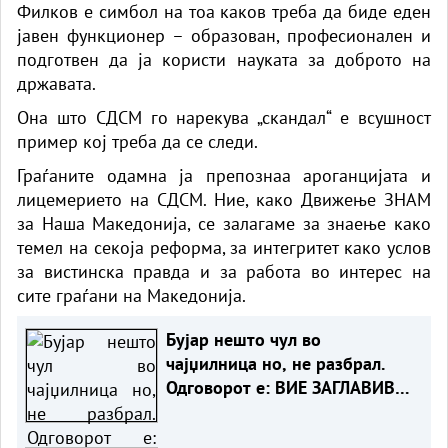
Филков е симбол на тоа каков треба да биде еден
јавен функционер – образован, професионален и
подготвен да ја користи науката за доброто на
државата.
Она што СДСМ го нарекува „скандал“ е всушност
пример кој треба да се следи.
Граѓаните одамна ја препознаа ароганцијата и
лицемерието на СДСМ. Ние, како Движење ЗНАМ
за Наша Македонија, се залагаме за знаење како
темел на секоја реформа, за интегритет како услов
за вистинска правда и за работа во интерес на
сите граѓани на Македонија.
Бујар нешто чул во
чајџилница но, не разбрал.
Одговорот е: ВИЕ ЗАГЛАВИВТЕ
НИЕ ОДГЛАВУВАМЕ!