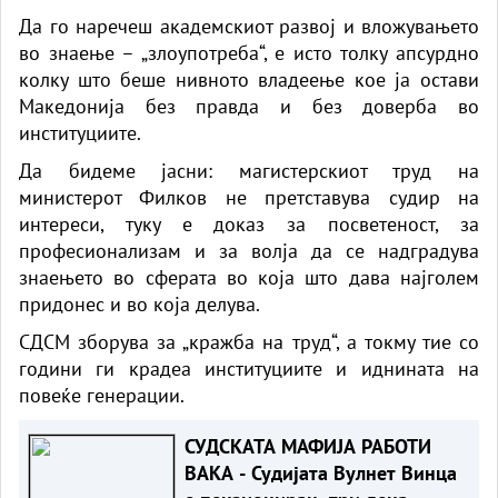
Да го наречеш академскиот развој и вложувањето
во знаење – „злоупотреба“, е исто толку апсурдно
колку што беше нивното владеење кое ја остави
Македонија без правда и без доверба во
институциите.
Да бидеме јасни: магистерскиот труд на
министерот Филков не претставува судир на
интереси, туку е доказ за посветеност, за
професионализам и за волја да се надградува
знаењето во сферата во која што дава најголем
придонес и во која делува.
СДСМ зборува за „кражба на труд“, а токму тие со
години ги крадеа институциите и иднината на
повеќе генерации.
СУДСКАТА МАФИЈА РАБОТИ
ВАКА - Судијата Вулнет Винца