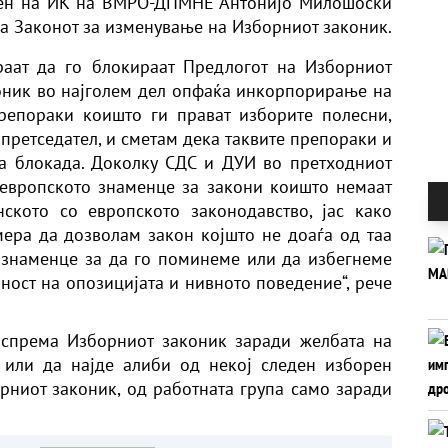
член на ИК на ВМРО-ДПМНЕ Антонијо Милошоски
 на Законот за изменување на Изборниот законик.
раат да го блокираат Предлогот на Изборниот
оник во најголем дел опфаќа инкорпорирање на
репораки коишто ги прават изборите полесни,
претседател, и сметам дека таквите препораки и
а блокада. Доколку СДС и ДУИ во претходниот
 европското знаменце за закони коишто немаат
ското со европското законодавство, јас како
ера да дозволам закон којшто не доаѓа од таа
 знаменце за да го поминеме или да избегнеме
ност на опозицијата и нивното поведение“, рече
 спрема Изборниот законик заради желбата на
 или да најде алиби од некој следен изборен
рниот законик, од работната група само заради