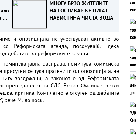
МНОГУ БРЗО ЖИТЕЛИТЕ
било
НА ГОСТИВАР ЌЕ ПИЈАТ
а на
НАВИСТИНА ЧИСТА ВОДА
т
че и опозицијата не учествуваат активно во
 со Реформската агенда, посочувајќи дека
 од дебатите за реформските закони.
и поминува јавна расправа, поминува комисиска
а присутни се тука пратеници од опозицијата, не
в ниту воздржани, а законот е од Реформската
ен претседателот на СДС, Венко Филипче, ретки
лешка, критика. Комплетно е отсутен од дебатите
т“, рече Милошоски.