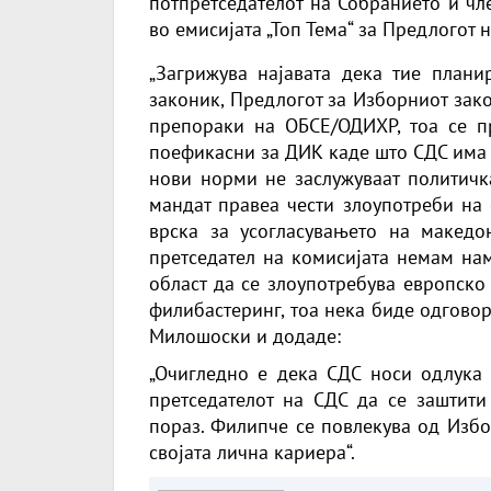
потпретседателот на Собранието и 
во емисијата „Топ Тема“ за Предлогот
„Загрижува најавата дека тие плани
законик, Предлогот за Изборниот зак
препораки на ОБСЕ/ОДИХР, тоа се п
поефикасни за ДИК каде што СДС има 
нови норми не заслужуваат политичк
мандат правеа чести злоупотреби на
врска за усогласувањето на македон
претседател на комисијата немам нам
област да се злоупотребува европско
филибастеринг, тоа нека биде одговор
Милошоски и додаде:
„Очигледно е дека СДС носи одлука
претседателот на СДС да се заштити
пораз. Филипче се повлекува од Избо
својата лична кариера“.