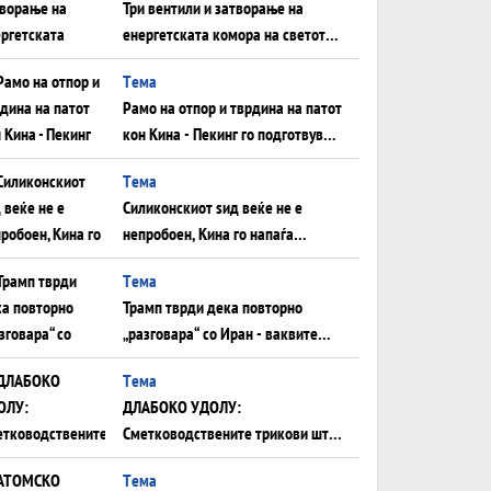
Три вентили и затворање на
енергетската комора на светот:
Нападот во Суец најавува
Tема
глобален енергетски инфаркт?
Рамо на отпор и тврдина на патот
кон Кина - Пекинг го подготвува
Иран за американска копнена
Tема
инвазија
Силиконскиот ѕид веќе не е
непробоен, Кина го напаѓа
последниот голем монопол на
Tема
Западот?
Трамп тврди дека повторно
„разговара“ со Иран - ваквите
моменти се поопасни од
Tема
отворените закани
ДЛАБОКО УДОЛУ:
Сметководствените трикови што
го соборија ЕНРОН ги
Tема
применуваат гигантите за ВИ