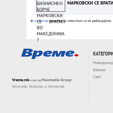
МАРКОВСКИ СЕ ВРАТ
ВО МАКЕДОНИЈА?
©
vreme.mk
, правата за текстот се на редакцијата
КАТЕГОР
Македониј
Балкан
Свет
Vreme.mk
Maxmedia Group:
е дел од
Vecer.mk
,
Vesti.mk
, и
Vreme.mk