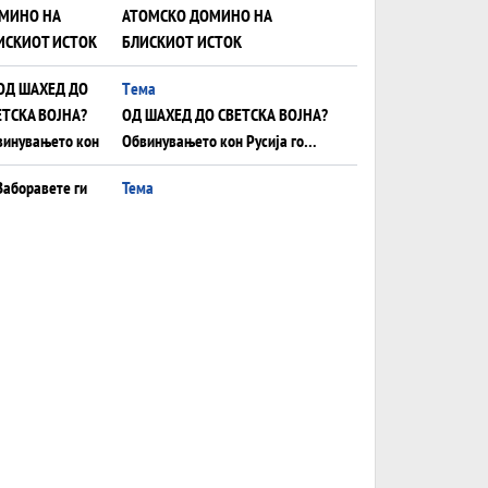
АТОМСКО ДОМИНО НА
БЛИСКИОТ ИСТОК
Tема
ОД ШАХЕД ДО СВЕТСКА ВОЈНА?
Обвинувањето кон Русија го
поврзува Блискиот Исток со
Тема
украинското бојно поле?
Заборавете ги премиерите, ОВА
СЕ ЛУЃЕТО ШТО РЕШАВААТ ЗА
МИР, ВОЈНА, СОЖИВОТ ИЛИ
Анализа
ПРОПАСТ
Приватни факултети - ОД
ПРЕСТИЖ НЕКОГАШ ДЕНЕС ДО
ФАБРИКИ ЗА ДИПЛОМИ
Tема
БАЛКАНОТ КАКО ДОКУМЕНТ НА
ТУЃА МАСА: Берлинскиот договор
од 1878 и европската уметност
Tема