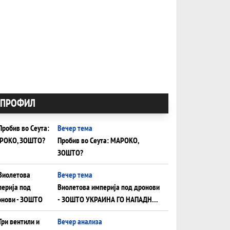
ПРОФИЛ
Вечер тема
Пробив во Сеута: МАРОКО,
ЗОШТО?
Вечер тема
Виолетова империја под дронови
- ЗОШТО УКРАИНА ГО НАПАДНА
РУСКИОТ WILDBERRIES
Вечер анализа