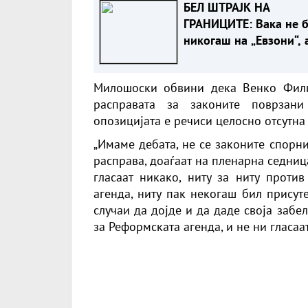
БЕЛ ШТРАЈК НА
ГРАНИЦИТЕ: Вака не 
никогаш на „Евзони“, 
„Градина“ се чека и пе
часа
Милошоски обвини дека Венко Филип
расправата за законите поврзани
опозицијата е речиси целосно отсутна
„Имаме дебата, не се законите спорн
расправа, доаѓаат на пленарна седниц
гласаат никако, ниту за ниту проти
агенда, ниту пак некогаш бил присут
случаи да дојде и да даде своја забе
за Реформската агенда, и не ни гласаа