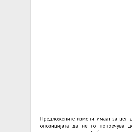
Предложените измени имаат за цел д
опозицијата да не го попречува д