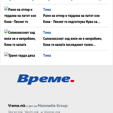
во Суец најавува глобален енергетски
Tема
инфаркт?
Рамо на отпор и тврдина на патот кон
Кина - Пекинг го подготвува Иран за
американска копнена инвазија
Tема
Силиконскиот ѕид веќе не е непробоен,
Кина го напаѓа последниот голем
монопол на Западот?
Tема
Трамп тврди дека повторно „разговара“
со Иран - ваквите моменти се поопасни
од отворените закани
Tема
ДЛАБОКО УДОЛУ: Сметководствените
трикови што го соборија ЕНРОН ги
применуваат гигантите за ВИ
Tема
Vreme.mk
Maxmedia Group:
е дел од
АТОМСКО ДОМИНО НА БЛИСКИОТ
Vecer.mk
,
Vesti.mk
, и
Vreme.mk