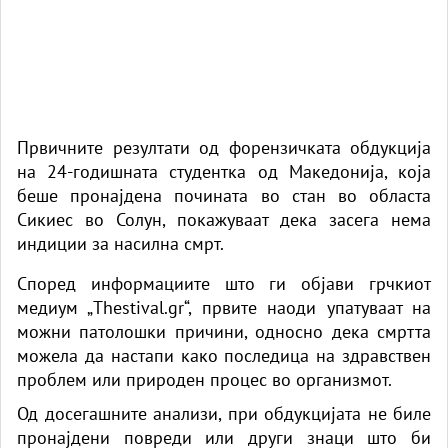
Првичните резултати од форензичката обдукција
на 24-годишната студентка од Македонија, која
беше пронајдена почината во стан во областа
Сикиес во Солун, покажуваат дека засега нема
индиции за насилна смрт.
Според информациите што ги објави грчкиот
медиум „Thestival.gr“, првите наоди упатуваат на
можни патолошки причини, односно дека смртта
можела да настапи како последица на здравствен
проблем или природен процес во организмот.
Од досегашните анализи, при обдукцијата не биле
пронајдени повреди или други знаци што би