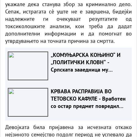
укажале дека станува збор за криминално дело.
Сепак, истрагата сè уште не е завршена, бидејќи
надлежните ги очекуваат резултатите од
токсиколошките анализи, кои треба да дадат
дополнителни информации и да помогнат во
утврдувањето на точната причина за смртта.
„КОМУЊАРСКА КОЊИНО“ И
„ПОЛИТИЧКИ КЛОВН“ -
Српската зааедница му
возврати жестоко на Филипче
по нападот врз Стоилковиќ“
КРВАВА РАСПРАВИЈА ВО
ТЕТОВСКО КАФУЛЕ - Вработен
со остар предмет повредил
гостин
Девојката била пријавена за исчезната откако
нејзиното семејство подолг период не успевало да