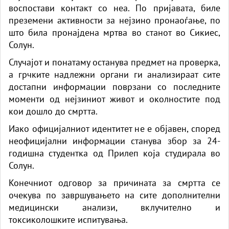
воспостави контакт со неа. По пријавата, биле
преземени активности за нејзино пронаоѓање, по
што била пронајдена мртва во станот во Сикиес,
Солун.
Случајот и понатаму останува предмет на проверка,
а грчките надлежни органи ги анализираат сите
достапни информации поврзани со последните
моменти од нејзиниот живот и околностите под
кои дошло до смртта.
Иако официјалниот идентитет не е објавен, според
неофицијални информации станува збор за 24-
годишна студентка од Прилеп која студирала во
Солун.
Конечниот одговор за причината за смртта се
очекува по завршувањето на сите дополнителни
медицински анализи, вклучително и
токсиколошките испитувања.