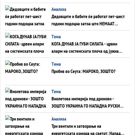
Анализа
Дедовците и бабите ќе работат пет-шест
години подоцна затоа што НЕМААТ
ВНУЦИ ДА ГИ ЗАМЕНАТ
Tема
КОГА ДУНАВ ЈА ГУБИ СИЛАТА - црвен
аларм на системската плоча од јужна
Германија до Црното Море...
Tема
Пробив во Сеута: МАРОКО, ЗОШТО?
Tема
Виолетова империја под дронови -
ЗОШТО УКРАИНА ГО НАПАДНА РУСКИОТ
WILDBERRIES
Aнализа
Три вентили и затворање на
енергетската комора на светот: Нападот