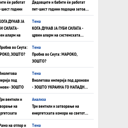
Дедовците и бабите ќе работат
пет-шест години подоцна затоа
што НЕМААТ ВНУЦИ ДА ГИ
Tема
ЗАМЕНАТ
КОГА ДУНАВ ЈА ГУБИ СИЛАТА -
црвен аларм на системската
плоча од јужна Германија до
Tема
Црното Море...
Пробив во Сеута: МАРОКО,
ЗОШТО?
Tема
Виолетова империја под дронови
- ЗОШТО УКРАИНА ГО НАПАДНА
РУСКИОТ WILDBERRIES
Aнализа
Три вентили и затворање на
енергетската комора на светот:
Нападот во Суец најавува
Tема
глобален енергетски инфаркт?