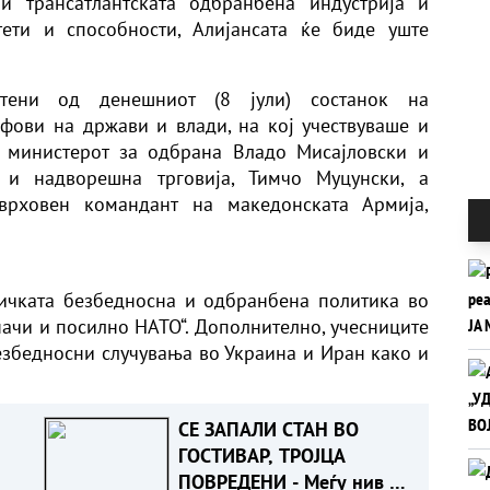
 и трансатлантската одбранбена индустрија и
ети и способности, Алијансата ќе биде уште
тени од денешниот (8 јули) состанок на
фови на држави и влади, на кој учествуваше и
д министерот за одбрана Владо Мисајловски и
 и надворешна трговија, Тимчо Муцунски, а
врховен командант на македонската Армија,
ничката безбедносна и одбранбена политика во
начи и посилно НАТО“. Дополнително, учесниците
езбедносни случувања во Украина и Иран како и
СЕ ЗАПАЛИ СТАН ВО
ГОСТИВАР, ТРОЈЦА
ПОВРЕДЕНИ - Меѓу нив и