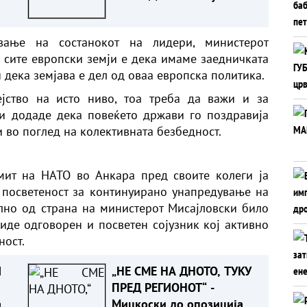
виот
двајца полицајци
вање на состанокот на лидери, министерот
 сите европски земји е дека имаме заедничката
дека земјава е дел од оваа европска политика.
јство на исто ниво, тоа треба да важи и за
 и додаде дека повеќето држави го поздравија
и во поглед на колективната безбедност.
мит на НАТО во Анкара пред своите колеги ја
 посветеност за континуирано унапредување на
лно од страна на министерот Мисајловски било
биде одговорен и посветен сојузник кој активно
ност.
И
„НЕ СМЕ НА ДНОТО, ТУКУ
ПРЕД РЕГИОНОТ“ -
а
Мицкоски до опозицијата