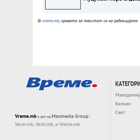
Македонија заслужув
предвидлив пат кон ЕУ
©
vreme.mk
, правата за текстот се на редакцијата
без нови услови од
Софија
КАТЕГОР
Македониј
Балкан
Свет
Vreme.mk
Maxmedia Group:
е дел од
Vecer.mk
,
Vesti.mk
, и
Vreme.mk