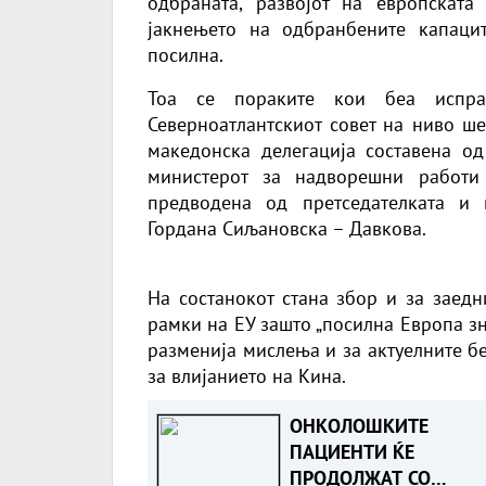
одбраната, развојот на европската
јакнењето на одбранбените капацит
посилна.
Тоа се пораките кои беа испра
Северноатлантскиот совет на ниво ше
македонска делегација составена о
министерот за надворешни работи
предводена од претседателката и 
Гордана Сиљановска – Давкова.
На состанокот стана збор и за заед
рамки на ЕУ зашто „посилна Европа з
разменија мислења и за актуелните б
за влијанието на Кина.
ОНКОЛОШКИТЕ
ПАЦИЕНТИ ЌЕ
ПРОДОЛЖАТ СО