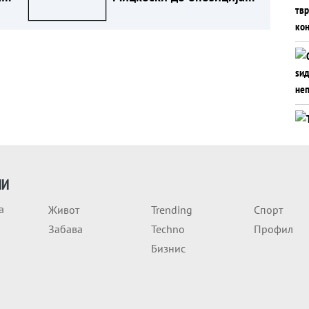
а
„Извештајот на Евростат
,
ги руши вашите тврдења“
ИИ
а
Живот
Trending
Спорт
Забава
Techno
Профил
Бизнис