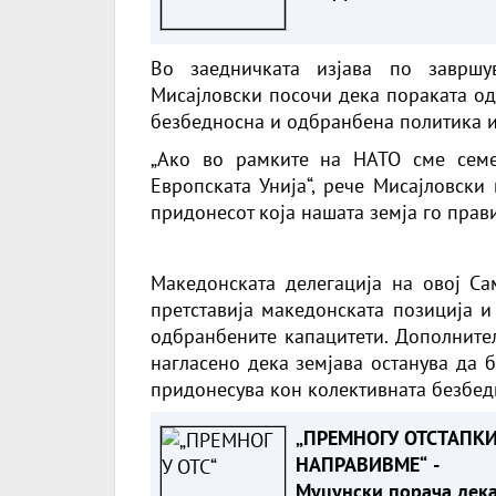
ТЕРАПИЈА - Стигна пр
дел од лековите
Во заедничката изјава по завршу
Мисајловски посочи дека пораката од
безбедносна и одбранбена политика и 
„Ако во рамките на НАТО сме семе
Европската Унија“, рече Мисајловски
придонесот која нашата земја го прав
Македонската делегација на овој Са
претставија македонската позиција и
одбранбените капацитети. Дополните
нагласено дека земјава останува да 
придонесува кон колективната безбед
„ПРЕМНОГУ ОТСТАПК
НАПРАВИВМЕ“ -
Муцунски порача дек