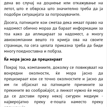
дена во случај на доцнење или откажување на
летот, што е обврска што значително треба да ја
подобри ситуацијата за потрошувачите.
Досега, патниците кои сметаа дека имаат право на
надомест обично мораа да бараат информации за
тоа како да аплицираат за надомест, а многу
авиокомпании вешто го криеја ова на своите
страници, па сега целата приказна треба да биде
многу поедноставна и побрза.
Ќе мора јасно да прецизираат
Покрај тоа, компаниите, доколку се повикуваат на
вонредни околности, ќе мора јасно да
прецизираат кои се точно околностите и јасно да
им ги објаснат на патниците причините за
прекините во сообраќајот, а линкот нужно ќе мора
да се достави преку некој сигурен медиум -
најверојатно преку е-пошта наместо преку