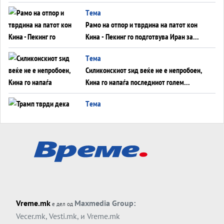
во Суец најавува глобален енергетски
Tема
инфаркт?
Рамо на отпор и тврдина на патот кон
Кина - Пекинг го подготвува Иран за
американска копнена инвазија
Tема
Силиконскиот ѕид веќе не е непробоен,
Кина го напаѓа последниот голем
монопол на Западот?
Tема
Трамп тврди дека повторно „разговара“
со Иран - ваквите моменти се поопасни
од отворените закани
Tема
ДЛАБОКО УДОЛУ: Сметководствените
трикови што го соборија ЕНРОН ги
применуваат гигантите за ВИ
Tема
Vreme.mk
Maxmedia Group:
е дел од
АТОМСКО ДОМИНО НА БЛИСКИОТ
Vecer.mk
,
Vesti.mk
, и
Vreme.mk
ИСТОК