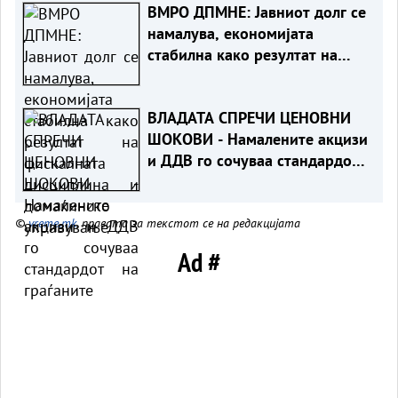
ВМРО ДПМНЕ: Јавниот долг се
намалува, економијата
стабилна како резултат на
фискалната дисциплина и
домаќинско управување
ВЛАДАТА СПРЕЧИ ЦЕНОВНИ
ШОКОВИ - Намалените акцизи
и ДДВ го сочуваа стандардот
на граѓаните
©
vreme.mk
, правата за текстот се на редакцијата
Ad #