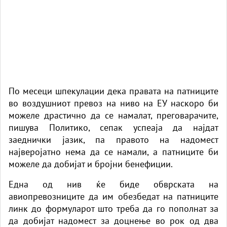
По месеци шпекулации дека правата на патниците
во воздушниот превоз на ниво на ЕУ наскоро би
можеле драстично да се намалат, преговарачите,
пишува Политико, сепак успеаја да најдат
заеднички јазик, па правото на надомест
најверојатно нема да се намали, а патниците би
можеле да добијат и бројни бенефиции.
Една од нив ќе биде обврската на
авиопревозниците да им обезбедат на патниците
линк до формуларот што треба да го пополнат за
да добијат надомест за доцнење во рок од два