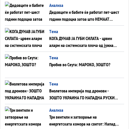
Анализа
Дедовците и бабите ќе работат пет-шест
години подоцна затоа што НЕМААТ
ВНУЦИ ДА ГИ ЗАМЕНАТ
Tема
КОГА ДУНАВ ЈА ГУБИ СИЛАТА - црвен
аларм на системската плоча од јужна
Германија до Црното Море...
Tема
Пробив во Сеута: МАРОКО, ЗОШТО?
Tема
Виолетова империја под дронови -
ЗОШТО УКРАИНА ГО НАПАДНА РУСКИОТ
WILDBERRIES
Aнализа
Три вентили и затворање на
енергетската комора на светот: Нападот