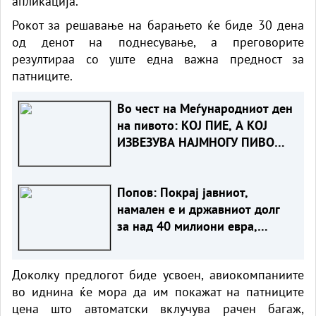
апликација.
Рокот за решавање на барањето ќе биде 30 дена
од денот на поднесување, а преговорите
резултираа со уште една важна предност за
патниците.
Во чест на Меѓународниот ден
на пивото: КОЈ ПИЕ, А КОЈ
ИЗВЕЗУВА НАЈМНОГУ ПИВО
ВО ЕВРОПСКАТА УНИЈА?
Попов: Покрај јавниот,
намален е и државниот долг
за над 40 милиони евра,
изнесува 51,7% од БДП
Доколку предлогот биде усвоен, авиокомпаниите
во иднина ќе мора да им покажат на патниците
цена што автоматски вклучува рачен багаж,