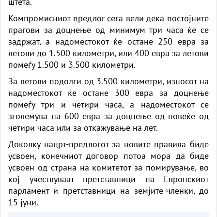
штета.
Компромисниот предлог сега вели дека постојните
прагови за доцнење од минимум три часа ќе се
задржат, а надоместокот ќе остане 250 евра за
летови до 1.500 километри, или 400 евра за летови
помеѓу 1.500 и 3.500 километри.
За летови подолги од 3.500 километри, износот на
надоместокот ќе остане 300 евра за доцнење
помеѓу три и четири часа, а надоместокот се
зголемува на 600 евра за доцнење од повеќе од
четири часа или за откажување на лет.
Доколку нацрт-предлогот за новите правила биде
усвоен, конечниот договор потоа мора да биде
усвоен од страна на комитетот за помирување, во
кој учествуваат претставници на Европскиот
парламент и претставници на земјите-членки, до
15 јуни.