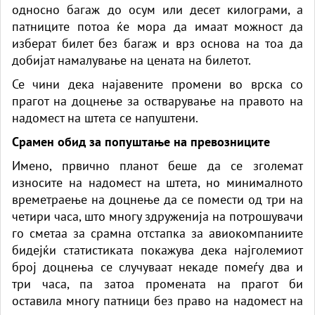
односно багаж до осум или десет килограми, а
патниците потоа ќе мора да имаат можност да
изберат билет без багаж и врз основа на тоа да
добијат намалување на цената на билетот.
Се чини дека најавените промени во врска со
прагот на доцнење за остварување на правото на
надомест на штета се напуштени.
Срамен обид за попуштање на превозниците
Имено, првично планот беше да се зголемат
износите на надомест на штета, но минималното
времетраење на доцнење да се помести од три на
четири часа, што многу здруженија на потрошувачи
го сметаа за срамна отстапка за авиокомпаниите
бидејќи статистиката покажува дека најголемиот
број доцнења се случуваат некаде помеѓу два и
три часа, па затоа промената на прагот би
оставила многу патници без право на надомест на