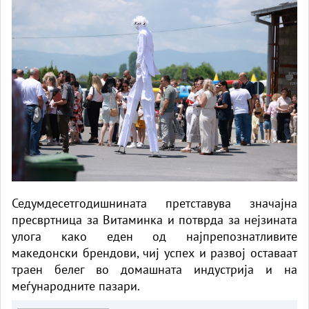
Седумдесетгодишнината претставува значајна
пресвртница за Витаминка и потврда за нејзината
улога како еден од најпрепознатливите
македонски брендови, чиј успех и развој оставаат
траен белег во домашната индустрија и на
меѓународните пазари.