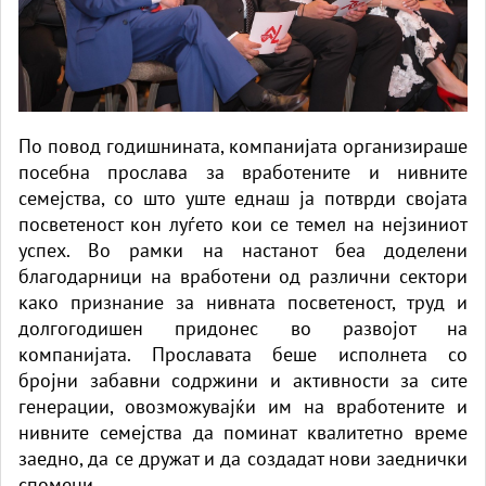
По повод годишнината, компанијата организираше
посебна прослава за вработените и нивните
семејства, со што уште еднаш ја потврди својата
посветеност кон луѓето кои се темел на нејзиниот
успех. Во рамки на настанот беа доделени
благодарници на вработени од различни сектори
како признание за нивната посветеност, труд и
долгогодишен придонес во развојот на
компанијата. Прославата беше исполнета со
бројни забавни содржини и активности за сите
генерации, овозможувајќи им на вработените и
нивните семејства да поминат квалитетно време
заедно, да се дружат и да создадат нови заеднички
спомени.