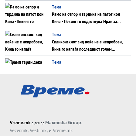
во Суец најавува глобален енергетски
Tема
инфаркт?
Рамо на отпор и тврдина на патот кон
Кина - Пекинг го подготвува Иран за
американска копнена инвазија
Tема
Силиконскиот ѕид веќе не е непробоен,
Кина го напаѓа последниот голем
монопол на Западот?
Tема
Трамп тврди дека повторно „разговара“
со Иран - ваквите моменти се поопасни
од отворените закани
Tема
ДЛАБОКО УДОЛУ: Сметководствените
трикови што го соборија ЕНРОН ги
применуваат гигантите за ВИ
Tема
Vreme.mk
Maxmedia Group:
е дел од
АТОМСКО ДОМИНО НА БЛИСКИОТ
Vecer.mk
,
Vesti.mk
, и
Vreme.mk
ИСТОК