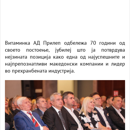
Витаминка АД Прилеп одбележа 70 години од
своето постоење, јубилеј што ја потврдува
нејзината позиција како една од најуспешните и
најпрепознатливи македонски компании и лидер
во прехранбената индустрија.