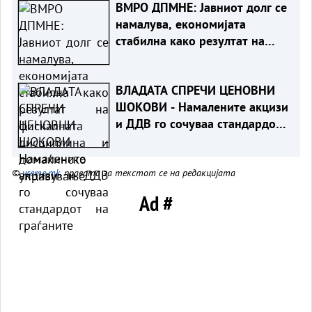
ВМРО ДПМНЕ: Јавниот долг се
намалува, економијата
стабилна како резултат на
фискалната дисциплина и
домаќинско управување
ВЛАДАТА СПРЕЧИ ЦЕНОВНИ
ШОКОВИ - Намалените акцизи
и ДДВ го сочуваа стандардот
на граѓаните
©
vreme.mk
, правата за текстот се на редакцијата
Ad #