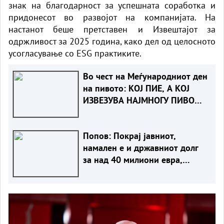
знак на благодарност за успешната соработка и
придонесот во развојот на компанијата. На
настанот беше претставен и Извештајот за
одржливост за 2025 година, како дел од целосното
усогласување со ESG практиките.
Во чест на Меѓународниот ден
на пивото: КОЈ ПИЕ, А КОЈ
ИЗВЕЗУВА НАЈМНОГУ ПИВО
ВО ЕВРОПСКАТА УНИЈА?
Попов: Покрај јавниот,
намален е и државниот долг
за над 40 милиони евра,
изнесува 51,7% од БДП