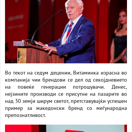
Во текот на седум децении, Витаминка израсна во
компанија чии брендови се дел од секојдневието
на повеќе генерации потрошувачи. Денес,
нејзините производи се присутни на пазарите во
над 30 земји ширум светот, претставувајќи успешен
пример за македонски бренд со меѓународна
препознатливост.