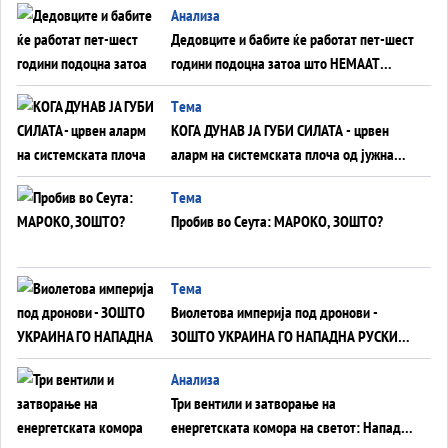
Анализа
Дедовците и бабите ќе работат пет-шест
години подоцна затоа што НЕМААТ
ВНУЦИ ДА ГИ ЗАМЕНАТ
Tема
КОГА ДУНАВ ЈА ГУБИ СИЛАТА - црвен
аларм на системската плоча од јужна
Германија до Црното Море...
Tема
Пробив во Сеута: МАРОКО, ЗОШТО?
Tема
Виолетова империја под дронови -
ЗОШТО УКРАИНА ГО НАПАДНА РУСКИОТ
WILDBERRIES
Aнализа
Три вентили и затворање на
енергетската комора на светот: Нападот