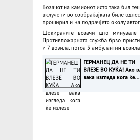
Возачот на камионот исто така бил те
вклучени во
сообраќајка
та биле одне
проширил и на подрачјето околу автоп
Шокираните возачи што минувале 
Противпожарната служба брзо пристиг
и 7 возила, потоа 3 амбулантни возил
ГЕРМАНЕЦ ДА НЕ ТИ
ВЛЕЗЕ ВО КУЌА! Ако в
вака изгледа кога ќе
излезе