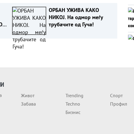
ОРБАН УЖИВА КАКО
НИКОЈ. На одмор меѓу
О
трубачите од Гуча!
ЕО)
ИИ
а
Живот
Trending
Спорт
Забава
Techno
Профил
Бизнис