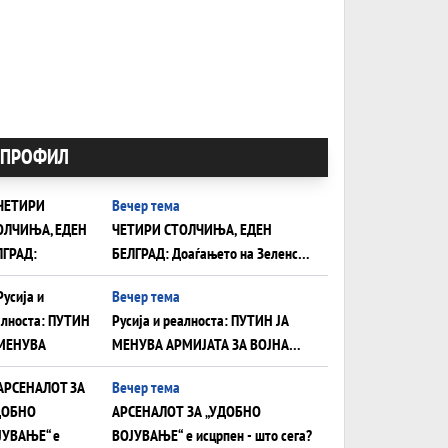
ПРОФИЛ
Вечер тема
ЧЕТИРИ СТОЛЧИЊА, ЕДЕН
БЕЛГРАД: Доаѓањето на Зеленски
ги открива тајните на политиката
Вечер тема
на балансирање на Вучиќ
Русија и реалноста: ПУТИН ЈА
МЕНУВА АРМИЈАТА ЗА ВОЈНА
ШТО ОСТАНУВА БЕЗ ФРОНТ
Вечер тема
АРСЕНАЛОТ ЗА „УДОБНО
ВОЈУВАЊЕ“ е исцрпен - што сега?