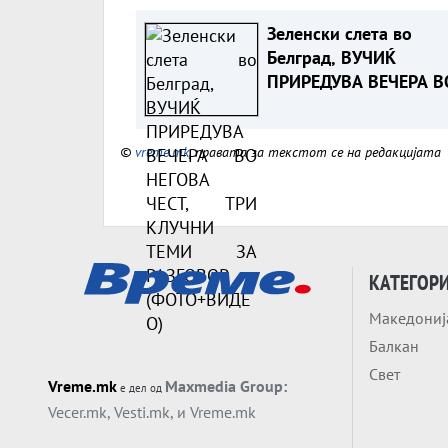
Зеленски слета во
Белград, ВУЧИЌ
ПРИРЕДУВА ВЕЧЕРА В
НЕГОВА ЧЕСТ, ТРИ
КЛУЧНИ ТЕМИ ЗА
©
vreme.mk
, правата за текстот се на редакцијата
РАЗГОВОР (ФОТО+ВИД
КАТЕГОР
Македониј
Балкан
Свет
Vreme.mk
Maxmedia Group:
е дел од
Vecer.mk
,
Vesti.mk
, и
Vreme.mk