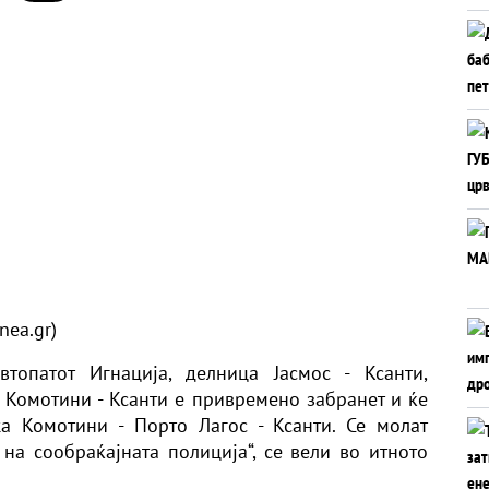
nea.gr)
топатот Игнација, делница Јасмос - Ксанти,
ц Комотини - Ксанти е привремено забранет и ќе
а Комотини - Порто Лагос - Ксанти. Се молат
 на сообраќајната полиција“, се вели во итното