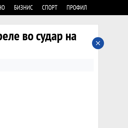
НО
БИЗНИС
СПОРТ
ПРОФИЛ
реле во судар на