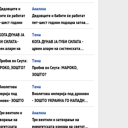
Анализа
Дедовците и бабите ќе работат
пет-шест години подоцна затоа
што НЕМААТ ВНУЦИ ДА ГИ
Tема
ЗАМЕНАТ
КОГА ДУНАВ ЈА ГУБИ СИЛАТА -
црвен аларм на системската
плоча од јужна Германија до
Tема
Црното Море...
Пробив во Сеута: МАРОКО,
ЗОШТО?
Tема
Виолетова империја под дронови
- ЗОШТО УКРАИНА ГО НАПАДНА
РУСКИОТ WILDBERRIES
Aнализа
Три вентили и затворање на
енергетската комора на светот: