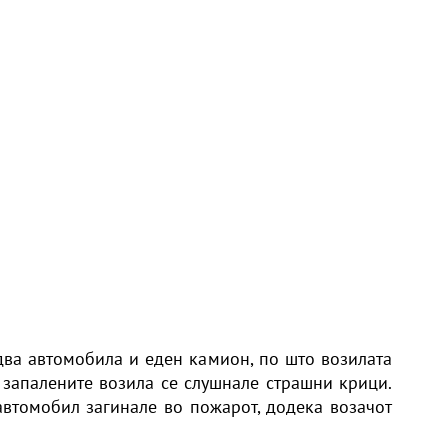
два автомобила и еден камион, по што возилата
д запалените возила се слушнале страшни крици.
автомобил загинале во пожарот, додека возачот