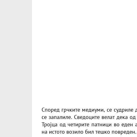
Според грчките медиуми, се судриле 
се запалиле. Сведоците велат дека о
Тројца од четирите патници во еден 
на истото возило бил тешко повреден.