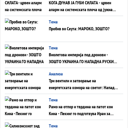
КОГА ДУНАВ ЈА ГУБИ СИЛАТА - црвен
аларм на системската плоча од јужна
Германија до Црното Море...
Tема
Пробив во Сеута: МАРОКО, ЗОШТО?
Tема
Виолетова империја под дронови -
ЗОШТО УКРАИНА ГО НАПАДНА РУСКИОТ
WILDBERRIES
Aнализа
Три вентили и затворање на
енергетската комора на светот: Нападот
во Суец најавува глобален енергетски
Tема
инфаркт?
Рамо на отпор и тврдина на патот кон
Кина - Пекинг го подготвува Иран за
американска копнена инвазија
Tема