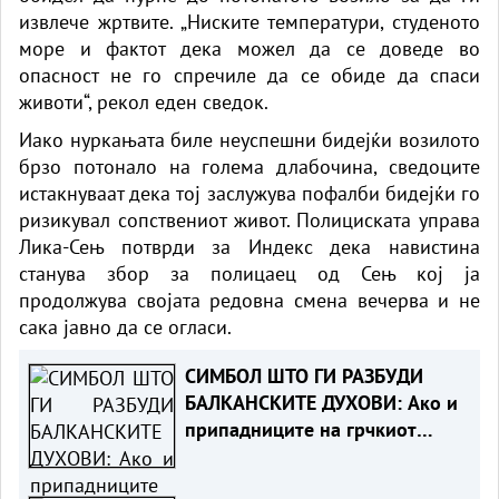
извлече жртвите. „Ниските температури, студеното
море и фактот дека можел да се доведе во
опасност не го спречиле да се обиде да спаси
животи“, рекол еден сведок.
Иако нуркањата биле неуспешни бидејќи возилото
брзо потонало на голема длабочина, сведоците
истакнуваат дека тој заслужува пофалби бидејќи го
ризикувал сопствениот живот. Полициската управа
Лика-Сењ потврди за Индекс дека навистина
станува збор за полицаец од Сењ кој ја
продолжува својата редовна смена вечерва и не
сака јавно да се огласи.
СИМБОЛ ШТО ГИ РАЗБУДИ
БАЛКАНСКИТЕ ДУХОВИ: Ако и
припадниците на грчкиот
народ се препознаваат во
овој споменик, не гледаме