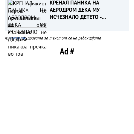
КРЕНАЛ ПАНИКА НА
никаква пречка во тоа
АЕРОДРОМ ДЕКА МУ
ИСЧЕЗНАЛО ДЕТЕТО -
Испаднало дека го заборавил
во сместувањето
©
vreme.mk
, правата за текстот се на редакцијата
Ad #