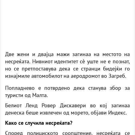
Две жени и двајца мажи загинаа на местото на
несреќата. Нивниот идентитет сè уште не е познат,
но се претпоставува дека се странци бидејќи го
изнајмиле автомобилот на аеродромот во Загреб.
Попладнево е потврдено дека станува збор за
туристи од Малта.
Белиот Ленд Ровер Дискавери во кој загинаа
денеска беше извлечен од морето,
објави Индекс.
Како се случила несреќата?
Според полициското соопштение, несреќата се