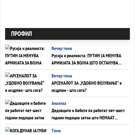
ПРОФИЛ
Вечер тема
Русија и реалноста: ПУТИН ЈА МЕНУВА
АРМИЈАТА ЗА ВОЈНА ШТО ОСТАНУВА
БЕЗ ФРОНТ
Вечер тема
АРСЕНАЛОТ ЗА „УДОБНО ВОЈУВАЊЕ“ е
исцрпен - што сега?
Анализа
Дедовците и бабите ќе работат пет-шест
години подоцна затоа што НЕМААТ
ВНУЦИ ДА ГИ ЗАМЕНАТ
Tема