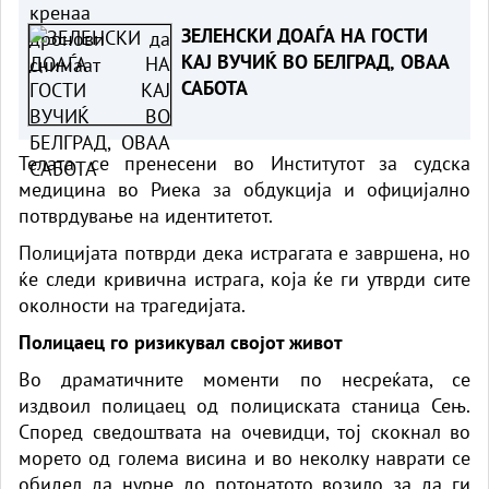
ЗЕЛЕНСКИ ДОАЃА НА ГОСТИ
КАЈ ВУЧИЌ ВО БЕЛГРАД, ОВАА
САБОТА
Телата се пренесени во Институтот за судска
медицина во Риека за обдукција и официјално
потврдување на идентитетот.
Полицијата потврди дека истрагата е завршена, но
ќе следи кривична истрага, која ќе ги утврди сите
околности на трагедијата.
Полицаец го ризикувал својот живот
Во драматичните моменти по несреќата, се
издвоил полицаец од полициската станица Сењ.
Според сведоштвата на очевидци, тој скокнал во
морето од голема висина и во неколку наврати се
обидел да нурне до потонатото возило за да ги