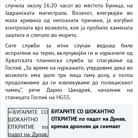
случила околу 16:20 часот во местото Буница, на
Јадранската магистрала. Возачот, влегувајќи во
мала кривина од непознати причини, ја изгубил
контролата врз возилото, кое ја пробило камената
заштита и слетало во морето.
Сите служби за итни случаи веднаш биле
испратени на терен, вклучувајќи ги и нуркачите од
Хрватската планинска служба за спасување од
Госпиќ. „За време на нуркањето, утврдивме дека во
возилото има уште три лица таму долу, а потоа
продолживме да ги извлекуваме до полицискиот
чамец“, рече Дарио Циндриќ, началник на
станицата Госпиќ на HGSS.
БУГАРИТЕ СО ШОКАНТНО
ОТКРИТИЕ по падот на Дунав,
кренаа дронови да снимаат