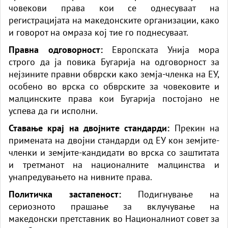
човекови права кои се однесуваат на
регистрацијата на македонските организации, како
и говорот на омраза кој тие го поднесуваат.
Правна одговорност:
Европската Унија мора
строго да ја повика Бугарија на одговорност за
нејзините правни обврски како земја-членка на ЕУ,
особено во врска со обврските за човековите и
малцинските права кои Бугарија постојано не
успева да ги исполни.
Ставање крај на двојните стандарди:
Прекин на
примената на двојни стандарди од ЕУ кон земјите-
членки и земјите-кандидати во врска со заштитата
и третманот на националните малцинства и
унапредувањето на нивните права.
Политичка застапеност:
Подигнување на
сериозното прашање за вклучување на
македонски претставник во Националниот совет за