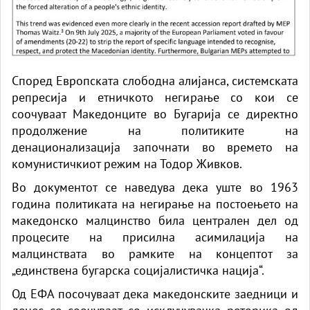
Според Европската слободна алијанса, системската
репресија и етничкото негирање со кои се
соочуваат Македонците во Бугарија се директно
продолжение на политиките на
денационализација започнати во времето на
комунистичкиот режим на Тодор Живков.
Во документот се наведува дека уште во 1963
година политиката на негирање на постоењето на
македонско малцинство била централен дел од
процесите на присилна асимилација на
малцинствата во рамките на концептот за
„единствена бугарска социјалистичка нација“.
Од ЕФА посочуваат дека македонските заедници и