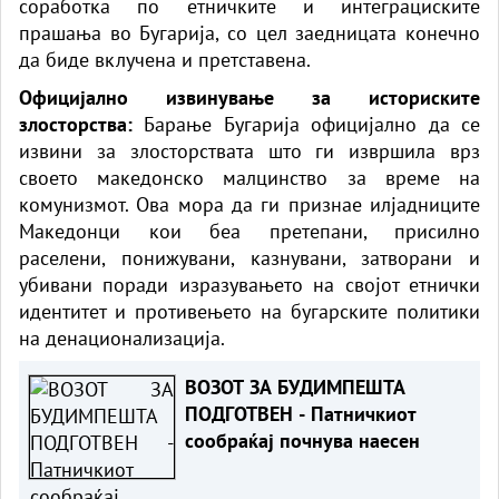
соработка по етничките и интеграциските
прашања во Бугарија, со цел заедницата конечно
да биде вклучена и претставена.
Официјално извинување за историските
злосторства:
Барање Бугарија официјално да се
извини за злосторствата што ги извршила врз
своето македонско малцинство за време на
комунизмот. Ова мора да ги признае илјадниците
Македонци кои беа претепани, присилно
раселени, понижувани, казнувани, затворани и
убивани поради изразувањето на својот етнички
идентитет и противењето на бугарските политики
на денационализација.
ВОЗОТ ЗА БУДИМПЕШТА
ПОДГОТВЕН - Патничкиот
сообраќај почнува наесен