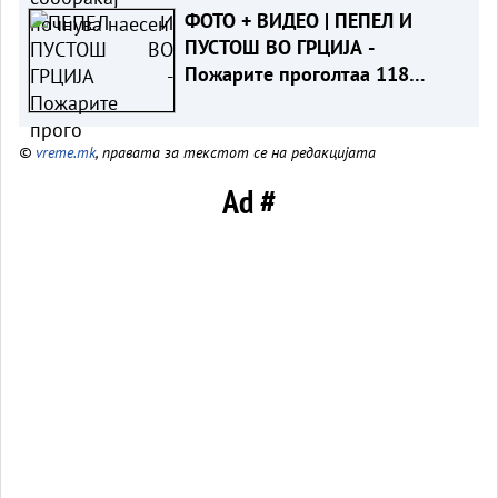
ФОТО + ВИДЕО | ПЕПЕЛ И
ПУСТОШ ВО ГРЦИЈА -
Пожарите проголтаа 118
објекти, не можат да се спасат
©
vreme.mk
, правата за текстот се на редакцијата
Ad #