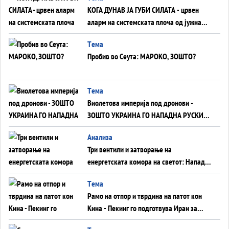
КОГА ДУНАВ ЈА ГУБИ СИЛАТА - црвен
аларм на системската плоча од јужна
Германија до Црното Море...
Tема
Пробив во Сеута: МАРОКО, ЗОШТО?
Tема
Виолетова империја под дронови -
ЗОШТО УКРАИНА ГО НАПАДНА РУСКИОТ
WILDBERRIES
Aнализа
Три вентили и затворање на
енергетската комора на светот: Нападот
во Суец најавува глобален енергетски
Tема
инфаркт?
Рамо на отпор и тврдина на патот кон
Кина - Пекинг го подготвува Иран за
американска копнена инвазија