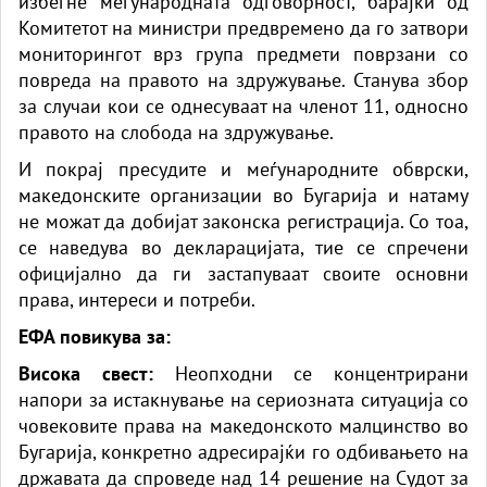
избегне меѓународната одговорност, барајќи од
Комитетот на министри предвремено да го затвори
мониторингот врз група предмети поврзани со
повреда на правото на здружување. Станува збор
за случаи кои се однесуваат на членот 11, односно
правото на слобода на здружување.
И покрај пресудите и меѓународните обврски,
македонските организации во Бугарија и натаму
не можат да добијат законска регистрација. Со тоа,
се наведува во декларацијата, тие се спречени
официјално да ги застапуваат своите основни
права, интереси и потреби.
ЕФА повикува за:
Висока свест:
Неопходни се концентрирани
напори за истакнување на сериозната ситуација со
човековите права на македонското малцинство во
Бугарија, конкретно адресирајќи го одбивањето на
државата да спроведе над 14 решение на Судот за