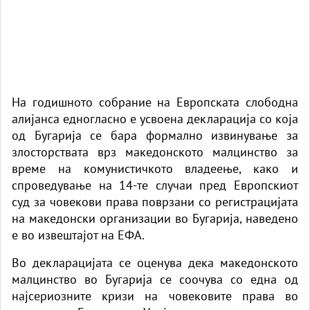
На годишното собрание на Европската слободна
алијанса едногласно е усвоена декларација со која
од Бугарија се бара формално извинување за
злосторствата врз македонското малцинство за
време на комунистичкото владеење, како и
спроведување на 14-те случаи пред Европскиот
суд за човекови права поврзани со регистрацијата
на македонски организации во Бугарија, наведено
е во извештајот на
ЕФА.
Во декларацијата се оценува дека македонското
малцинство во Бугарија се соочува со една од
најсериозните кризи на човековите права во