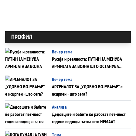
ПРОФИЛ
Вечер тема
Русија и реалноста: ПУТИН ЈА МЕНУВА
АРМИЈАТА ЗА ВОЈНА ШТО ОСТАНУВА
БЕЗ ФРОНТ
Вечер тема
АРСЕНАЛОТ ЗА „УДОБНО ВОЈУВАЊЕ“ е
исцрпен - што сега?
Анализа
Дедовците и бабите ќе работат пет-шест
години подоцна затоа што НЕМААТ
ВНУЦИ ДА ГИ ЗАМЕНАТ
Tема